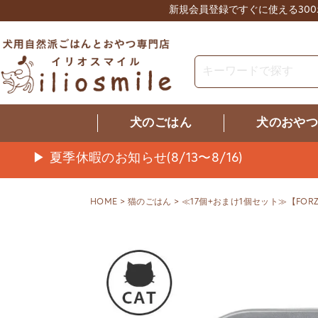
新規会員登録ですぐに使える30
犬のごはん
犬のおや
▶ 夏季休暇のお知らせ(8/13〜8/16)
HOME
猫のごはん
≪17個+おまけ1個セット≫【FO