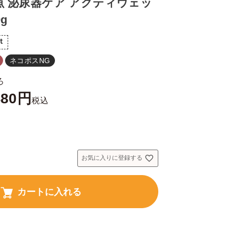
魚 泌尿器ケア アクティウェッ
g
t
ネコポスNG
ろ
480
税込
お気に入りに登録する
カートに入れる