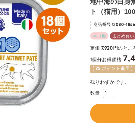
地中海の白身
ト（猫用）100
商品番号
tr080-18se
ネコ用
まとめ買い
のとこ
定価
7,920
7,
1個分お得価格
[
75
ポイント進呈 ]
残りわずかです。