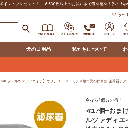
0ポイントプレゼント！
6,600円以上のお買い物で送料無料！
(※生馬
いらっ
つ
犬の日用品
私たちについて
わ
RZA10 フォルツァディエイチ】ウリナリー サーモン＆地中海の白身魚 泌尿器ケア
今なら1個分お得！
≪17個+おまけ
ルツァディエ