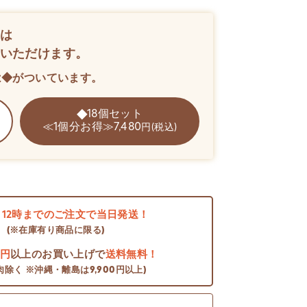
は
いただけます。
は◆がついています。
18個セット
≪1個分お得≫7,480
円(税込)
日
12時までのご注文で当日発送！
(※在庫有り商品に限る)
0円
以上のお買い上げで
送料無料！
肉除く ※沖縄・離島は9,900円以上)