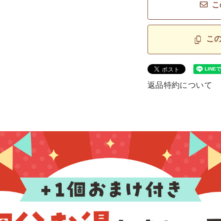
こ
こ
返品特約について