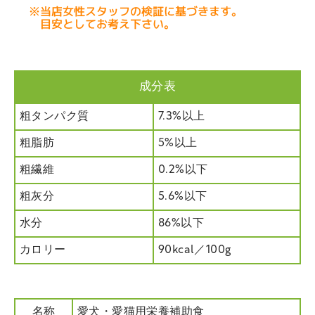
成分表
粗タンパク質
7.3%以上
粗脂肪
5%以上
粗繊維
0.2%以下
粗灰分
5.6%以下
水分
86%以下
カロリー
90kcal／100g
名称
愛犬・愛猫用栄養補助食