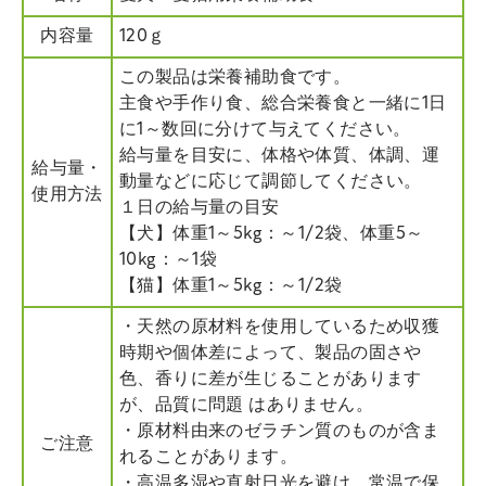
内容量
120ｇ
この製品は栄養補助食です。
主食や手作り食、総合栄養食と一緒に1日
に1～数回に分けて与えてください。
給与量を目安に、体格や体質、体調、運
給与量・
動量などに応じて調節してください。
使用方法
１日の給与量の目安
【犬】体重1～5kg：～1/2袋、体重5～
10kg：～1袋
【猫】体重1～5kg：～1/2袋
・天然の原材料を使用しているため収獲
時期や個体差によって、製品の固さや
色、香りに差が生じることがあります
が、品質に問題 はありません。
・原材料由来のゼラチン質のものが含ま
ご注意
れることがあります。
・高温多湿や直射日光を避け、常温で保