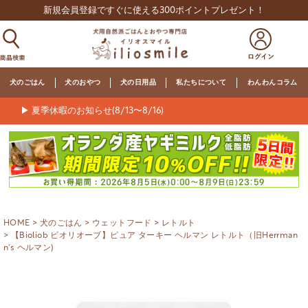
新規会員登録ですぐに使える300ポイントプレゼント！
犬のごはん
犬のおやつ
犬の日用品
私たちについて
わんわんコラム
▶ 夏季休暇のお知らせ(8/13〜8/16)
HOME
犬のごはん
ウェットフード
レトルト
【Bioliob ビオリオーブ】ピュア ターキー ヘルマン レトルト（旧Herrman
n's ヘルマン)