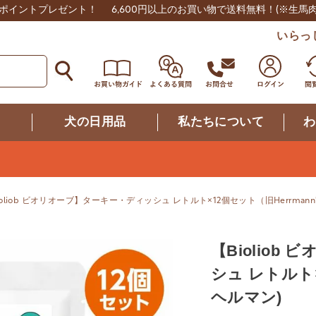
0ポイントプレゼント！
6,600円以上のお買い物で送料無料！
(※生馬
いらっ
つ
犬の日用品
私たちについて
わ
ioliob ビオリオーブ】ターキー・ディッシュ レトルト×12個セット（旧Herrmann'
【Biolio
シュ レトルト×
ヘルマン)