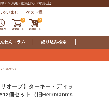
肉除く※沖縄・離島は9,900円以上)
しゃいませ ゲスト様
0
0
んわんコラム
絞り込み検索
s ヘルマン)
b ビオリオーブ】ターキー・ディッ
12個セット（旧Herrmann's