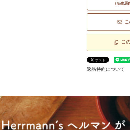
(※生馬
こ
こ
返品特約について