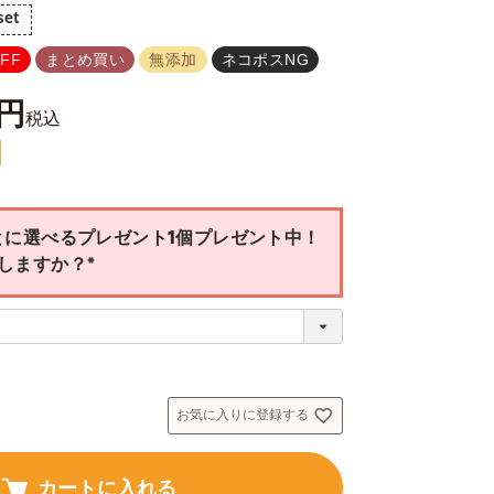
set
FF
まとめ買い
無添加
ネコポスNG
税込
とに選べるプレゼント1個プレゼント中！
しますか？
(
必
須
)
お気に入りに登録する
カートに入れる