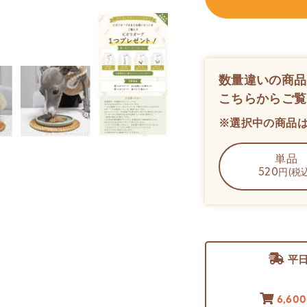
数量違いの商品
こちらからご覧
※選択中の商品
単品
520
円(税込
平
6,60