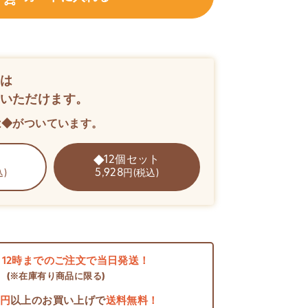
は
いただけます。
は◆がついています。
12個セット
5,928
)
円(税込)
日
12時までのご注文で当日発送！
(※在庫有り商品に限る)
0円
以上のお買い上げで
送料無料！