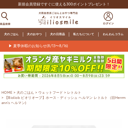
新規会員登録ですぐに使える300ポイントプレゼント！
犬のごはん
犬のおやつ
犬の日用品
私たちについて
わんわんコラム
▶ 夏季休暇のお知らせ(8/13〜8/16)
HOME
犬のごはん
ウェットフード
レトルト
【Bioliob ビオリオーブ】ホース・ディッシュ ヘルマン レトルト（旧Herrm
ann's ヘルマン)