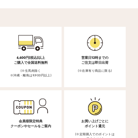
6,600円(税込)以上
営業日12時までの
ご購入で全国送料無料
ご注文は即日出荷
(※生馬肉除く
(※在庫有り商品に限る)
※沖縄・離島は9,900円以上)
会員様限定特典
お買い上げごとに
クーポンやセールをご案内
ポイント還元
(※定期購入でのポイントは