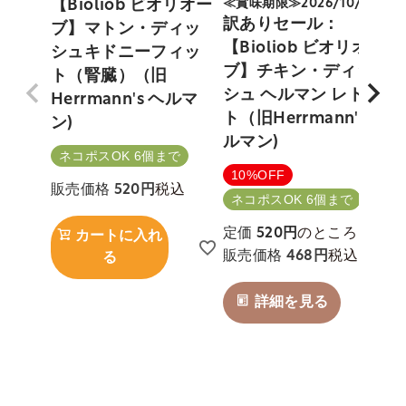
【Bioliob ビオリオー
≪賞味期限≫2026/10/24
訳ありセール：
ブ】マトン・ディッ
【Bioliob ビオリオー
シュキドニーフィッ
ブ】チキン・ディッ
ト（腎臓）（旧
H
シュ ヘルマン レトル
Herrmann's ヘルマ
ト（旧Herrmann's ヘ
ン)
ルマン)
ネコポスOK 6個まで
10%OFF
税込
販売価格
520
ネコポスOK 6個まで
のところ
定価
520
カートに入れ
税込
販売価格
468
る
詳細を見る