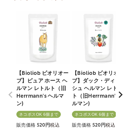
【Bioliob ビオリオー
【Bioliob ビオリオー
≪
ブ】ピュア ホース ヘ
ブ】ダック・ディッ
ルマン レトルト（旧
シュ ヘルマン レトル
Herrmann's ヘルマ
ト（旧Herrmann's ヘ
ン)
ルマン)
ネコポスOK 6個まで
ネコポスOK 6個まで
税込
税込
販売価格
520
販売価格
520