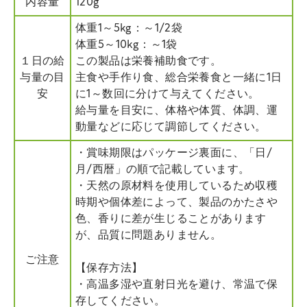
内容量
120g
体重1～5kg：～1/2袋
体重5～10kg：～1袋
１日の給
この製品は栄養補助食です。
与量の目
主食や手作り食、総合栄養食と一緒に1日
安
に1～数回に分けて与えてください。
給与量を目安に、体格や体質、体調、運
動量などに応じて調節してください。
・賞味期限はパッケージ裏面に、「日/
月/西暦」の順で記載しています。
・天然の原材料を使用しているため収穫
時期や個体差によって、製品のかたさや
色、香りに差が生じることがあります
が、品質に問題ありません。
ご注意
【保存方法】
・高温多湿や直射日光を避け、常温で保
存してください。