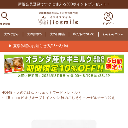
新規会員登録ですぐに使える300ポイントプレゼント！
犬のごはん
犬のおやつ
犬の日用品
私たちについて
わんわんコラム
▶ 夏季休暇のお知らせ(8/13〜8/16)
HOME
犬のごはん
ウェットフード
レトルト
【Bioliob ビオリオーブ】イノシシ 秋のごちそう ヘーゼルナッツ和え