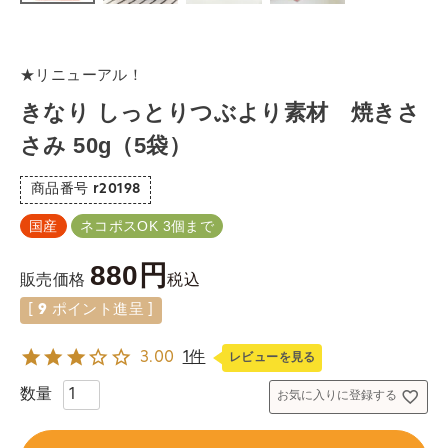
★リニューアル！
きなり しっとりつぶより素材 焼きさ
さみ 50g（5袋）
商品番号
r20198
国産
ネコポスOK 3個まで
880
税込
販売価格
[
9
ポイント進呈 ]
3.00
1件
レビューを見る
お気に入りに登録する