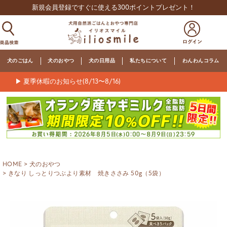
新規会員登録ですぐに使える300ポイントプレゼント！
犬のごはん
犬のおやつ
犬の日用品
私たちについて
わんわんコラム
▶ 夏季休暇のお知らせ(8/13〜8/16)
HOME
犬のおやつ
きなり しっとりつぶより素材 焼きささみ 50g（5袋）