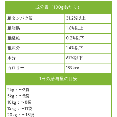
成分表（100gあたり）
粗タンパク質
31.2%以上
粗脂肪
1.6%以上
粗繊維
0.2%以下
粗灰分
1.4%以下
水分
67%以下
カロリー
139kcal
1日の給与量の目安
2kg：〜2袋
5kg：〜5袋
10kg：〜8袋
15kg：〜11袋
20kg：〜13袋