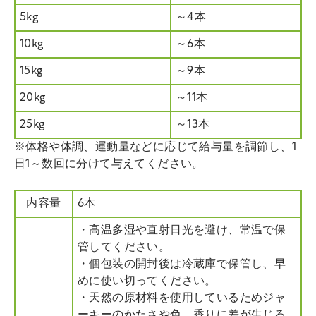
5kg
～4本
10kg
～6本
15kg
～9本
20kg
～11本
25kg
～13本
※体格や体調、運動量などに応じて給与量を調節し、1
日1～数回に分けて与えてください。
内容量
6本
・高温多湿や直射日光を避け、常温で保
管してください。
・個包装の開封後は冷蔵庫で保管し、早
めに使い切ってください。
・天然の原材料を使用しているためジャ
ーキーのかたさや色、香りに差が生じる