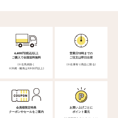
6,600円(税込)以上
営業日12時までの
ご購入で全国送料無料
ご注文は即日出荷
(※生馬肉除く
(※在庫有り商品に限る)
※沖縄・離島は9,900円以上)
会員様限定特典
お買い上げごとに
クーポンやセールをご案内
ポイント還元