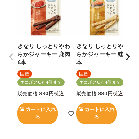
きなり しっとりやわ
きなり しっとりやわ
らかジャーキー 鹿肉
らかジャーキー 鮭 6
6本
本
5
国産
国産
ネコポスOK 4個まで
ネコポスOK 4個まで
税込
税込
販売価格
880
販売価格
880
カートに入れ
カートに入れ
る
る