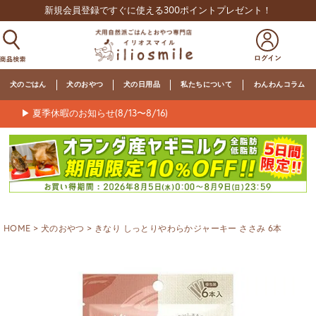
新規会員登録ですぐに使える300ポイントプレゼント！
犬のごはん
犬のおやつ
犬の日用品
私たちについて
わんわんコラム
▶ 夏季休暇のお知らせ(8/13〜8/16)
HOME
犬のおやつ
きなり しっとりやわらかジャーキー ささみ 6本