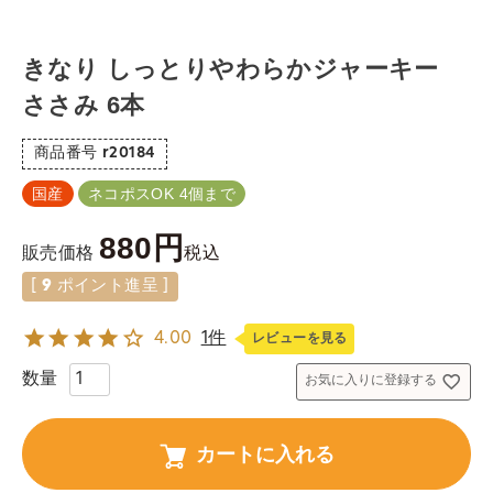
きなり しっとりやわらかジャーキー
ささみ 6本
商品番号
r20184
国産
ネコポスOK 4個まで
880
税込
販売価格
[
9
ポイント進呈 ]
4.00
1件
レビューを見る
お気に入りに登録する
カートに入れる