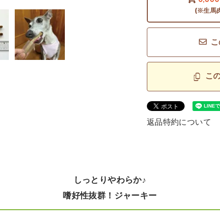
6,60
(※生馬
こ
こ
返品特約について
しっとりやわらか♪
嗜好性抜群！ジャーキー