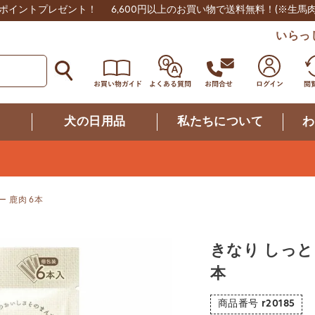
0ポイントプレゼント！
6,600円以上のお買い物で送料無料！
(※生馬
いらっ
つ
犬の日用品
私たちについて
わ
 鹿肉 6本
きなり しっと
本
商品番号
r20185