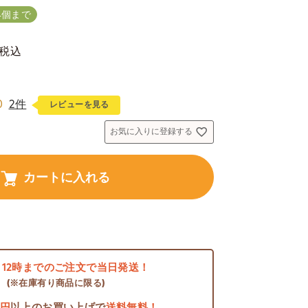
4個まで
税込
0
2件
レビューを見る
お気に入りに登録する
カートに入れる
日
12時までのご注文で当日発送！
(※在庫有り商品に限る)