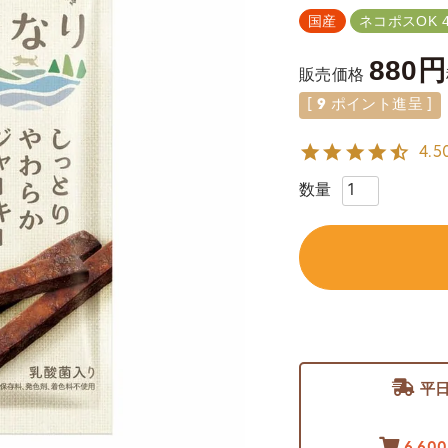
国産
ネコポスOK 
880
販売価格
[
9
ポイント進呈 ]
4.5
平