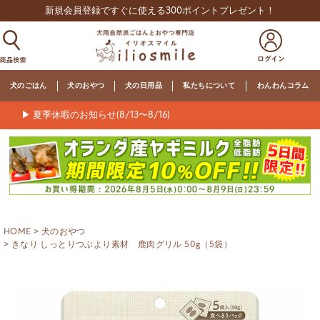
新規会員登録ですぐに使える300ポイントプレゼント！
犬のごはん
犬のおやつ
犬の日用品
私たちについて
わんわんコラム
▶ 夏季休暇のお知らせ(8/13〜8/16)
HOME
犬のおやつ
きなり しっとりつぶより素材 鹿肉グリル 50g（5袋）