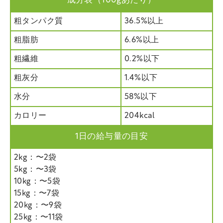
成分表（100gあたり）
粗タンパク質
36.5%以上
粗脂肪
6.6%以上
粗繊維
0.2%以下
粗灰分
1.4%以下
水分
58%以下
カロリー
204kcal
1日の給与量の目安
2kg：〜2袋
5kg：〜3袋
10kg：〜5袋
15kg：〜7袋
20kg：〜9袋
25kg：〜11袋