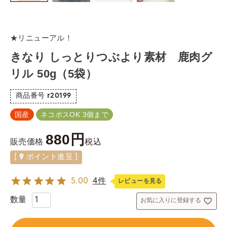
★リニューアル！
きなり しっとりつぶより素材 鹿肉グ
リル 50g（5袋）
商品番号
r20199
国産
ネコポスOK 3個まで
880
税込
販売価格
[
9
ポイント進呈 ]
5.00
4件
レビューを見る
お気に入りに登録する