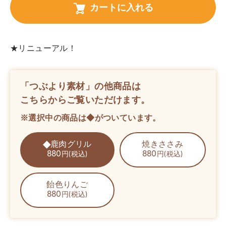
カートに入れる
★リニューアル！
「つぶより素材」の他商品は
こちらからご覧いただけます。
※選択中の商品は◆がついています。
鹿肉グリル
焼きささみ
880
880
円(税込)
円(税込)
飴色りんご
880
円(税込)