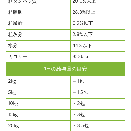
粗タンパク質
20.0%以上
粗脂肪
28.8%以上
粗繊維
0.2%以下
粗灰分
2.8%以下
水分
44%以下
カロリー
353kcal
1日の給与量の目安
2kg
～1包
5kg
～1.5包
10kg
～2包
15kg
～3包
20kg
～3.5包