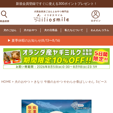
新規会員登録ですぐに使える300ポイントプレゼント！
犬のごはん
犬のおやつ
犬の日用品
私たちについて
わんわんコラム
▶ 夏季休暇のお知らせ(8/13〜8/16)
HOME
犬のおやつ
きなり 午後のおやつ やわらか香ばしいわし 5ピース