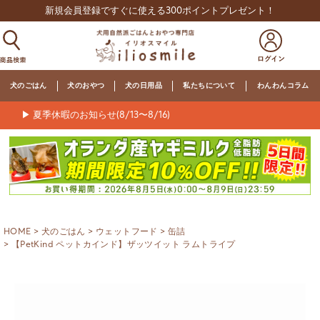
新規会員登録ですぐに使える300ポイントプレゼント！
犬のごはん
犬のおやつ
犬の日用品
私たちについて
わんわんコラム
▶ 夏季休暇のお知らせ(8/13〜8/16)
HOME
犬のごはん
ウェットフード
缶詰
【PetKind ペットカインド】ザッツイット ラムトライプ