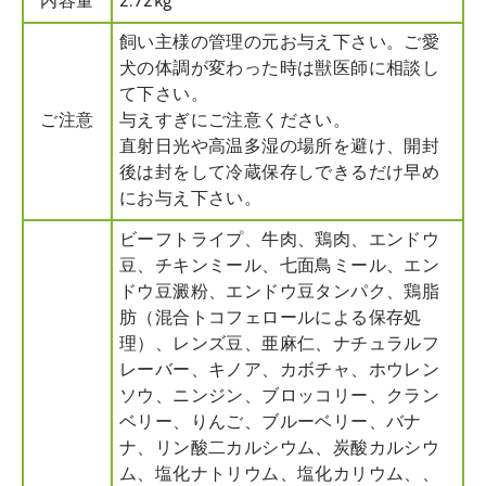
内容量
2.72kg
飼い主様の管理の元お与え下さい。ご愛
犬の体調が変わった時は獣医師に相談し
て下さい。
ご注意
与えすぎにご注意ください。
直射日光や高温多湿の場所を避け、開封
後は封をして冷蔵保存しできるだけ早め
にお与え下さい。
ビーフトライプ、牛肉、鶏肉、エンドウ
豆、チキンミール、七面鳥ミール、エン
ドウ豆澱粉、エンドウ豆タンパク、鶏脂
肪（混合トコフェロールによる保存処
理）、レンズ豆、亜麻仁、ナチュラルフ
レーバー、キノア、カボチャ、ホウレン
ソウ、ニンジン、ブロッコリー、クラン
ベリー、りんご、ブルーベリー、バナ
ナ、リン酸二カルシウム、炭酸カルシウ
ム、塩化ナトリウム、塩化カリウム、、