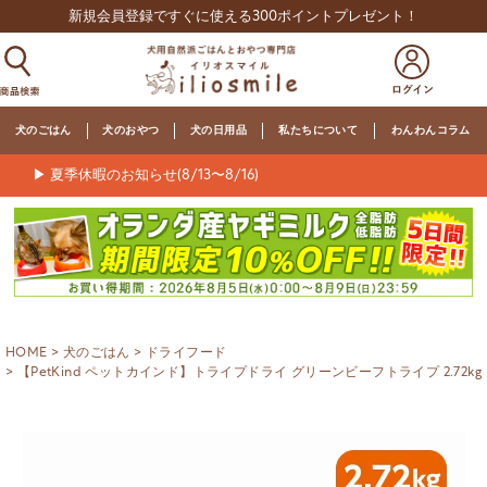
新規会員登録ですぐに使える300ポイントプレゼント！
犬のごはん
犬のおやつ
犬の日用品
私たちについて
わんわんコラム
▶ 夏季休暇のお知らせ(8/13〜8/16)
HOME
犬のごはん
ドライフード
【PetKind ペットカインド】トライプドライ グリーンビーフトライプ 2.72kg