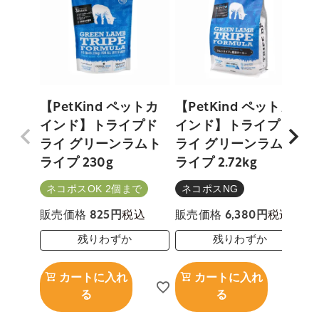
【PetKind ペットカ
【PetKind ペットカ
インド】トライプド
インド】トライプド
ライ グリーンラムト
ライ グリーンラムト
ライプ 230g
ライプ 2.72kg
ネコポスOK 2個まで
ネコポスNG
税込
税込
販売価格
825
販売価格
6,380
残りわずか
残りわずか
カートに入れ
カートに入れ
る
る