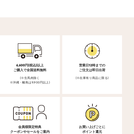
6,600円(税込)以上
営業日12時までの
ご購入で全国送料無料
ご注文は即日出荷
(※生馬肉除く
(※在庫有り商品に限る)
※沖縄・離島は9,900円以上)
会員様限定特典
お買い上げごとに
クーポンやセールをご案内
ポイント還元