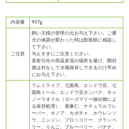
内容量
907g
飼い主様の管理の元お与え下さい。ご愛
犬の体調が変わった時は獣医師に相談し
て下さい。
ご注意
与えすぎにご注意ください。
直射日光や高温多湿の場所を避け、開封
後は封をして冷蔵保存しできるだけ早め
にお与え下さい。
ラムトライプ、七面鳥、エンドウ豆、七
面鳥ミール、エンドウ豆タンパク、キャ
ノーラオイル（ローズマリー抽出物によ
る保存処理）、亜麻仁、ナチュラルフレ
ーバー、キノア、カボチャ、ホウレンソ
ウ、ニンジン、ブロッコリー、クランベ
リー、りんご、ブルーベリー、バナナ、