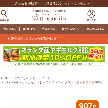
新規会員登録ですぐに使える300ポイントプレゼント！
犬のごはん
犬のおやつ
犬の日用品
私たちについて
わんわんコラム
▶ 夏季休暇のお知らせ(8/13〜8/16)
HOME
犬のごはん
ドライフード
【PetKind ペットカインド】トライプドライ グリーンラムトライプ 907g