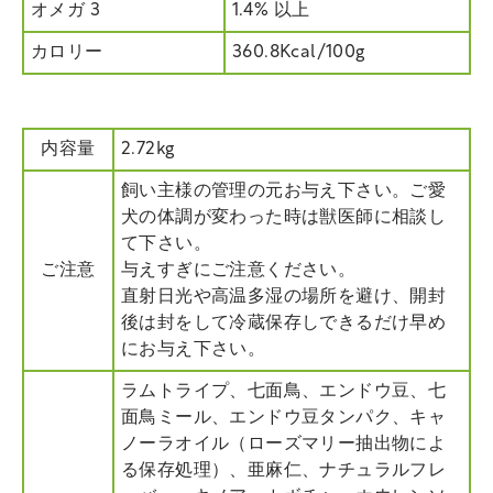
オメガ 3
1.4% 以上
カロリー
360.8Kcal/100g
内容量
2.72kg
飼い主様の管理の元お与え下さい。ご愛
犬の体調が変わった時は獣医師に相談し
て下さい。
ご注意
与えすぎにご注意ください。
直射日光や高温多湿の場所を避け、開封
後は封をして冷蔵保存しできるだけ早め
にお与え下さい。
ラムトライプ、七面鳥、エンドウ豆、七
面鳥ミール、エンドウ豆タンパク、キャ
ノーラオイル（ローズマリー抽出物によ
る保存処理）、亜麻仁、ナチュラルフレ