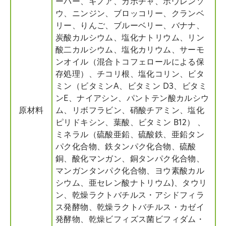
ーバー、キノア、カボチャ、ホウレンソ
ウ、ニンジン、ブロッコリー、クランベ
リー、りんご、ブルーベリー、バナナ、
炭酸カルシウム、塩化ナトリウム、リン
酸二カルシウム、塩化カリウム、サーモ
ンオイル（混合トコフェロールによる保
存処理）、チコリ根、塩化コリン、ビタ
ミン（ビタミンA、ビタミン D3、ビタミ
ンE、ナイアシン、パントテン酸カルシウ
原材料
ム、リボフラビン、硝酸チアミン、塩化
ピリドキシン、葉酸、ビタミン B12） 、
ミネラル（硫酸亜鉛、硫酸鉄、亜鉛タン
パク化合物、鉄タンパク化合物、硫酸
銅、酸化マンガン、銅タンパク化合物、
マンガンタンパク化合物、ヨウ素酸カル
シウム、亜セレン酸ナトリウム)、タウリ
ン、乾燥ラクトバチルス・アシドフィラ
ス発酵物、乾燥ラクトバチルス・カゼイ
発酵物、乾燥ビフィズス菌ビフィダム・