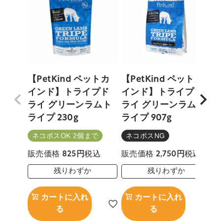
【PetKind ペットカ
【PetKind ペットカ
インド】トライプド
インド】トライプド
ライ グリーンラムト
ライ グリーンラムト
ライプ 230g
ライプ 907g
ネコポスOK 2個まで
ネコポスNG
税込
税込
販売価格
825
販売価格
2,750
残りわずか
残りわずか
カートに入れ
カートに入れ
る
る