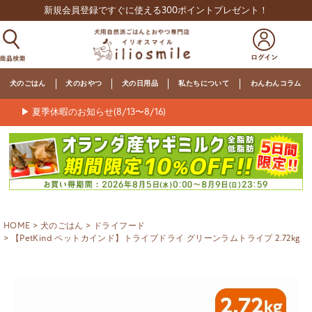
新規会員登録ですぐに使える300ポイントプレゼント！
犬のごはん
犬のおやつ
犬の日用品
私たちについて
わんわんコラム
▶ 夏季休暇のお知らせ(8/13〜8/16)
HOME
犬のごはん
ドライフード
【PetKind ペットカインド】トライプドライ グリーンラムトライプ 2.72kg