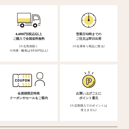
6,600円(税込)以上
営業日12時までの
ご購入で全国送料無料
ご注文は即日出荷
(※生馬肉除く
(※在庫有り商品に限る)
※沖縄・離島は9,900円以上)
会員様限定特典
お買い上げごとに
クーポンやセールをご案内
ポイント還元
(※定期購入でのポイントは
使えません)