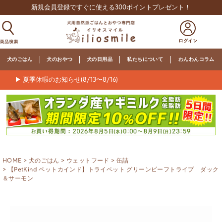
新規会員登録ですぐに使える300ポイントプレゼント！
犬のごはん
犬のおやつ
犬の日用品
私たちについて
わんわんコラム
▶ 夏季休暇のお知らせ(8/13〜8/16)
HOME
犬のごはん
ウェットフード
缶詰
【PetKind ペットカインド】トライペット グリーンビーフトライプ ダック
＆サーモン