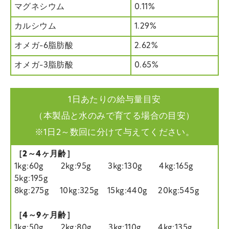
マグネシウム
0.11%
カルシウム
1.29%
オメガ-6脂肪酸
2.62%
オメガ-3脂肪酸
0.65%
1日あたりの給与量目安
（本製品と水のみで育てる場合の目安）
※1日2～数回に分けて与えてください。
［2～4ヶ月齢］
1kg:60g 2kg:95g 3kg:130g 4kg:165g
5kg:195g
8kg:275g 10kg:325g 15kg:440g 20kg:545g
［4～9ヶ月齢］
1kg:50g 2kg:80g 3kg:110g 4kg:135g