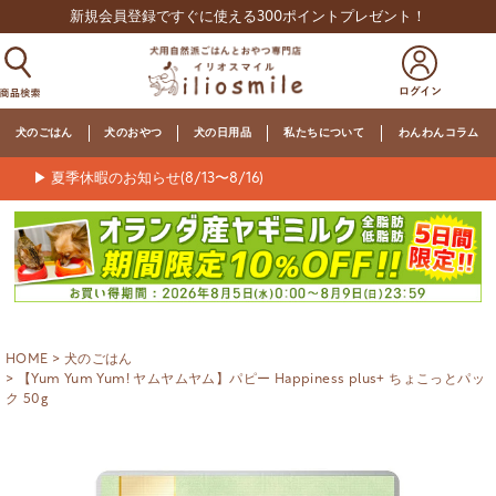
新規会員登録ですぐに使える300ポイントプレゼント！
犬のごはん
犬のおやつ
犬の日用品
私たちについて
わんわんコラム
▶ 夏季休暇のお知らせ(8/13〜8/16)
HOME
犬のごはん
【Yum Yum Yum! ヤムヤムヤム】パピー Happiness plus+ ちょこっとパッ
ク 50g