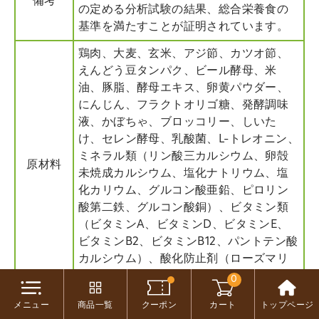
備考
の定める分析試験の結果、総合栄養食の
基準を満たすことが証明されています。
鶏肉、大麦、玄米、アジ節、カツオ節、
えんどう豆タンパク、ビール酵母、米
油、豚脂、酵母エキス、卵黄パウダー、
にんじん、フラクトオリゴ糖、発酵調味
液、かぼちゃ、ブロッコリー、しいた
け、セレン酵母、乳酸菌、L-トレオニン、
ミネラル類（リン酸三カルシウム、卵殻
原材料
未焼成カルシウム、塩化ナトリウム、塩
化カリウム、グルコン酸亜鉛、ピロリン
酸第二鉄、グルコン酸銅）、ビタミン類
（ビタミンA、ビタミンD、ビタミンE、
ビタミンB2、ビタミンB12、パントテン酸
カルシウム）、酸化防止剤（ローズマリ
ー抽出物、ミックストコフェロール）
0
メニュー
商品一覧
クーポン
カート
トップページ