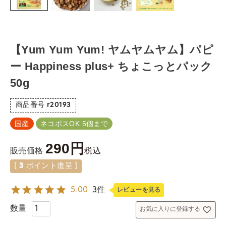
【Yum Yum Yum! ヤムヤムヤム】パピ
ー Happiness plus+ ちょこっとパック
50g
商品番号
r20193
国産
ネコポスOK 5個まで
290
税込
販売価格
[
3
ポイント進呈 ]
5.00
3件
レビューを見る
お気に入りに登録する