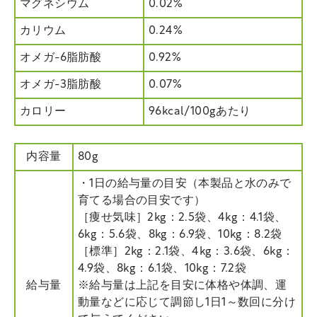
マグネシウム
0.02%
カリウム
0.24%
オメガ-6脂肪酸
0.92%
オメガ-3脂肪酸
0.07%
カロリー
96kcal/100gあたり
内容量
80g
・1日の給与量の目安（本製品と水のみで
育てる場合の目安です）
［痩せ気味］2kg：2.5袋、4kg：4.1袋、
6kg：5.6袋、8kg：6.9袋、10kg：8.2袋
［標準］2kg：2.1袋、4kg：3.6袋、6kg：
4.9袋、8kg：6.1袋、10kg：7.2袋
給与量
※給与量は上記を目安に体格や体調、運
動量などに応じて調節し1日1～数回に分け