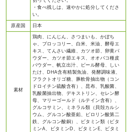
切ってください。
・食べ残しは、速やかに処分してくださ
い。
原産国
日本
鶏肉、にんじん、さつまいも、かぼち
ゃ、ブロッコリー、白米、米油、酵母エ
キス、てんさい繊維、カツオ節、卵黄パ
ウダー、カツオ節エキス、オオバコ種皮
パウダー、帆立出汁、ビール酵母、しい
たけ、DHA含有精製魚油、発酵調味液、
フラクトオリゴ糖、豚軟骨抽出物（コン
ドロイチン硫酸含有）、昆布、乳酸菌、
素材
乳酸菌抽出物、デキストリン、セレン酵
母、マリーゴールド（ルテイン含有）、
グルコサミン、ミネラル類（貝殻カルシ
ウム、グルコン酸亜鉛、ピロリン酸第二
鉄、グルコン酸銅）、ビタミン類（ビタ
ミンA、ビタミンD、ビタミンE、ビタミ