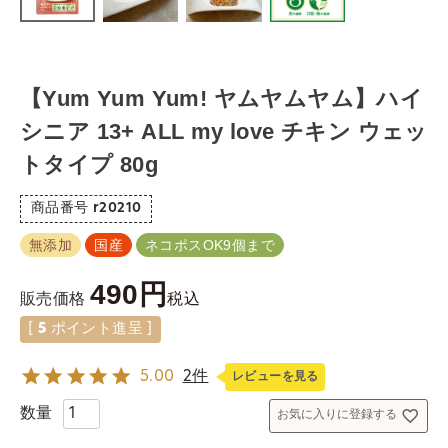
【Yum Yum Yum! ヤムヤムヤム】ハイ
シニア 13+ ALL my love チキン ウェッ
トタイプ 80g
商品番号
r20210
無添加
国産
ネコポスOK9個まで
490
税込
販売価格
[
5
ポイント進呈 ]
5.00
2件
レビューを見る
お気に入りに登録する