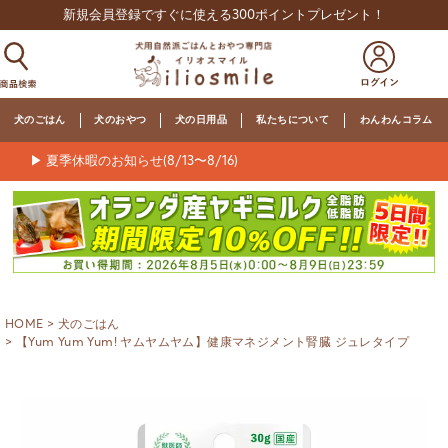
新規会員登録ですぐに使える300ポイントプレゼント！
犬のごはん
犬のおやつ
犬の日用品
私たちについて
わんわんコラム
▶ 夏季休暇のお知らせ(8/13〜8/16)
HOME
犬のごはん
【Yum Yum Yum! ヤムヤムヤム】健康マネジメント腎臓 ジュレタイプ