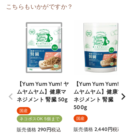
こちらもいかがですか？
【Yum Yum Yum! ヤ
【Yum Yum Yum! ヤ
【
ムヤムヤム】健康マ
ムヤムヤム】健康マ
ネジメント 腎臓 50g
ネジメント 腎臓
500g
国産
国産
ネコポスOK 5個まで
税込
税込
販売価格
2,440
販売価格
290