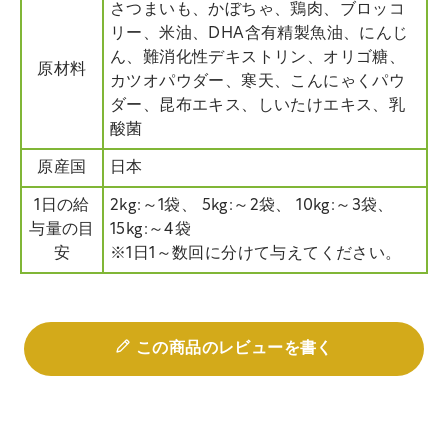
さつまいも、かぼちゃ、鶏肉、ブロッコ
リー、米油、DHA含有精製魚油、にんじ
ん、難消化性デキストリン、オリゴ糖、
原材料
カツオパウダー、寒天、こんにゃくパウ
ダー、昆布エキス、しいたけエキス、乳
酸菌
原産国
日本
1日の給
2kg:～1袋、 5kg:～2袋、 10kg:～3袋、
与量の目
15kg:～4袋
安
※1日1～数回に分けて与えてください。
この商品のレビューを書く