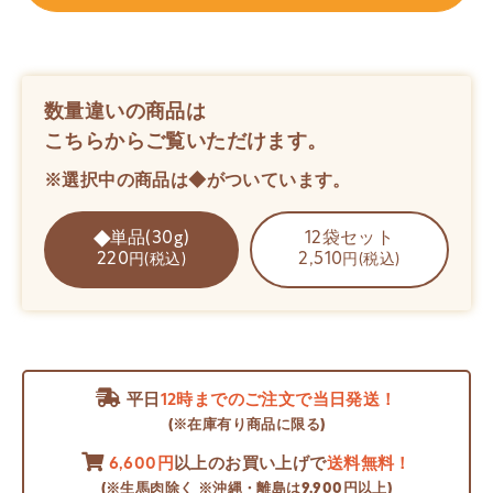
数量違いの商品は
こちらからご覧いただけます。
※選択中の商品は◆がついています。
単品(30g)
12袋セット
220
2,510
円(税込)
円(税込)
平日
12時までのご注文で当日発送！
(※在庫有り商品に限る)
6,600円
以上のお買い上げで
送料無料！
(※生馬肉除く ※沖縄・離島は9,900円以上)