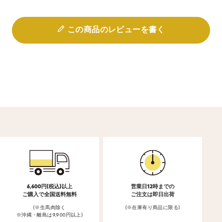
この商品のレビューを書く
6,600円(税込)以上
営業日12時までの
ご購入で全国送料無料
ご注文は即日出荷
(※生馬肉除く
(※在庫有り商品に限る)
※沖縄・離島は9,900円以上)