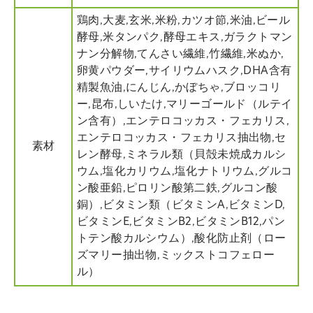
鶏肉,大麦,玄米,米粉,カツオ節,米油,ビール
酵母,米タンパク,酵母エキス,ガラクトマン
ナン分解物,てんさい繊維,竹繊維,米ぬか,
卵黄パウダー,サイリウムハスク,DHA含有
精製魚油,にんじん,かぼちゃ,ブロッコリ
ー,昆布,しいたけ,マリーゴールド（ルテイ
ン含有）,エンテロコッカス・フェカリス,
エンテロコッカス・フェカリス抽出物,セ
素材
レン酵母,ミネラル類（貝殻未焼成カルシ
ウム,塩化カリウム,塩化ナトリウム,グルコ
ン酸亜鉛,ピロリン酸第二鉄,グルコン酸
銅）,ビタミン類（ビタミンA,ビタミンD,
ビタミンE,ビタミンB2,ビタミンB12,パン
トテン酸カルシウム）,酸化防止剤（ロー
ズマリー抽出物,ミックストコフェロー
ル）