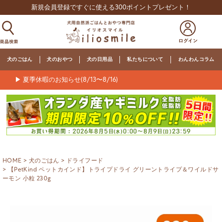
新規会員登録ですぐに使える300ポイントプレゼント！
犬のごはん
犬のおやつ
犬の日用品
私たちについて
わんわんコラム
▶ 夏季休暇のお知らせ(8/13〜8/16)
HOME
犬のごはん
ドライフード
【PetKind ペットカインド】トライプドライ グリーントライプ＆ワイルドサ
ーモン 小粒 230g