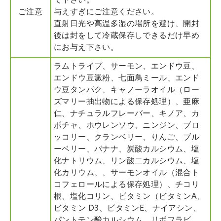
て下さい。
ご注意
与えすぎにご注意ください。
直射日光や高温多湿の場所を避け、開封
後は封をして冷蔵保存しできるだけ早め
にお与え下さい。
ラムトライプ、サーモン、エンドウ豆、
エンドウ豆澱粉、七面鳥ミール、エンド
ウ豆タンパク、キャノーラオイル（ロー
ズマリー抽出物による保存処理）、亜麻
仁、ナチュラルフレーバー、キノア、カ
ボチャ、ホウレンソウ、ニンジン、ブロ
ッコリー、クランベリー、りんご、ブル
ーベリー、バナナ、炭酸カルシウム、塩
化ナトリウム、リン酸二カルシウム、塩
化カリウム、、サーモンオイル（混合ト
コフェロールによる保存処理）、チコリ
根、塩化コリン、ビタミン（ビタミンA、
ビタミン D3、ビタミンE、ナイアシン、
パントテン酸カルシウム、リボフラビ