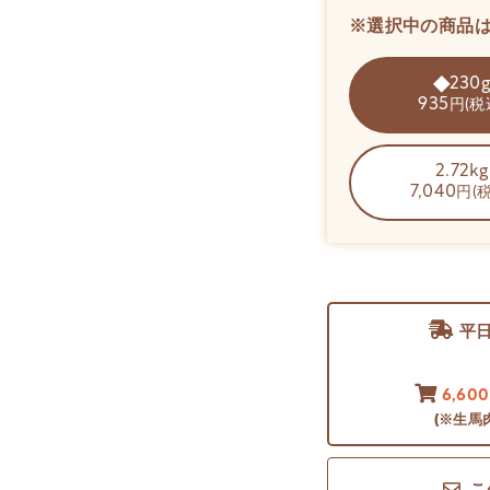
※選択中の商品
230
935
円(税
2.72kg
7,040
円(
平
6,60
(※生馬