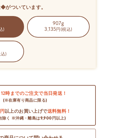
は◆がついています。
g
907g
3,135
込)
円(税込)
税込)
日
12時までのご注文で当日発送！
(※在庫有り商品に限る)
0円
以上のお買い上げで
送料無料！
肉除く ※沖縄・離島は9,900円以上)