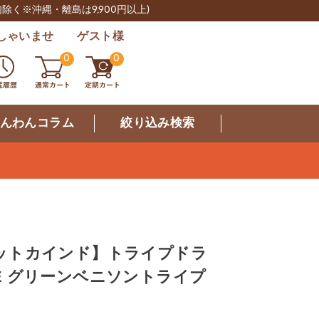
肉除く※沖縄・離島は9,900円以上)
しゃいませ ゲスト様
0
0
んわんコラム
絞り込み検索
d ペットカインド】トライプドラ
INE グリーンベニソントライプ