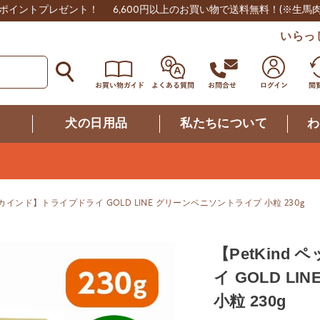
0ポイントプレゼント！
6,600円以上のお買い物で送料無料！
(※生馬
いらっ
つ
犬の日用品
私たちについて
わ
ットカインド】トライプドライ GOLD LINE グリーンベニソントライプ 小粒 230g
【PetKin
イ GOLD L
小粒 230g