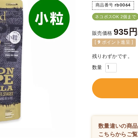
商品番号
rb0064
ネコポスOK 2個まで
935
販売価格
[
9
ポイント進呈 ]
残りわずかです。
数量違いの商品
こちらからご覧