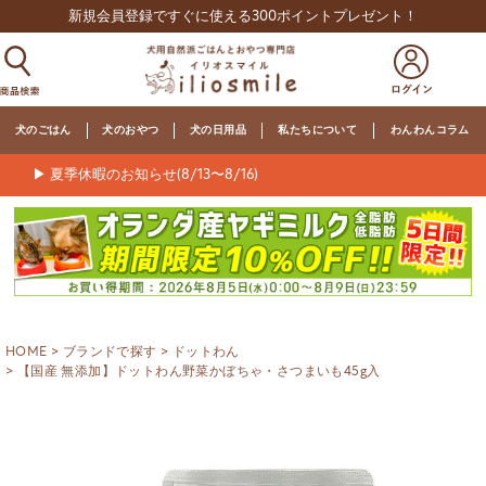
新規会員登録ですぐに使える300ポイントプレゼント！
犬のごはん
犬のおやつ
犬の日用品
私たちについて
わんわんコラム
▶ 夏季休暇のお知らせ(8/13〜8/16)
HOME
ブランドで探す
ドットわん
【国産 無添加】ドットわん野菜かぼちゃ・さつまいも45g入