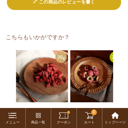
この商品のレビューを書く
こちらもいかがですか？
【無添加】スマイル
【無添加】スマイル
0
薬膳 クコ実ちゃん 有
薬膳 フリーズドライ
メニュー
商品一覧
クーポン
カート
トップページ
機JAS 20g
さんざしちゃん 25g
機