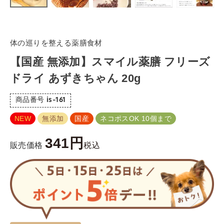
体の巡りを整える薬膳食材
【国産 無添加】スマイル薬膳 フリーズ
ドライ あずきちゃん 20g
商品番号
is-161
NEW
無添加
国産
ネコポスOK 10個まで
341
税込
販売価格