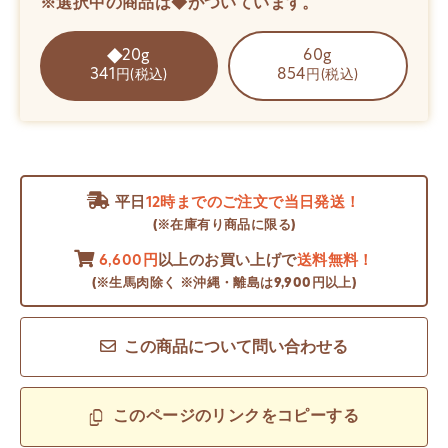
※選択中の商品は◆がついています。
20g
60g
341
854
円(税込)
円(税込)
平日
12時までのご注文で当日発送！
(※在庫有り商品に限る)
6,600円
以上のお買い上げで
送料無料！
(※生馬肉除く ※沖縄・離島は9,900円以上)
この商品について問い合わせる
このページのリンクをコピーする