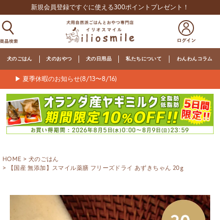
新規会員登録ですぐに使える300ポイントプレゼント！
犬のごはん
犬のおやつ
犬の日用品
私たちについて
わんわんコラム
▶ 夏季休暇のお知らせ(8/13〜8/16)
HOME
犬のごはん
【国産 無添加】スマイル薬膳 フリーズドライ あずきちゃん 20g