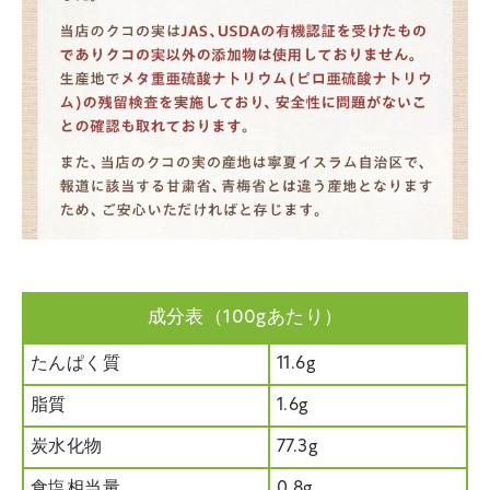
成分表（100gあたり）
たんぱく質
11.6g
脂質
1.6g
炭水化物
77.3g
食塩相当量
0.8g