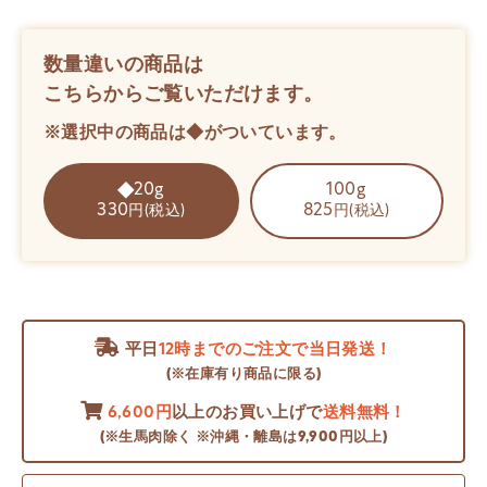
数量違いの商品は
こちらからご覧いただけます。
※選択中の商品は◆がついています。
20g
100g
330
825
円(税込)
円(税込)
平日
12時までのご注文で当日発送！
(※在庫有り商品に限る)
6,600円
以上のお買い上げで
送料無料！
(※生馬肉除く ※沖縄・離島は9,900円以上)