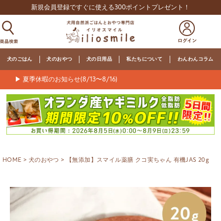
新規会員登録ですぐに使える300ポイントプレゼント！
犬のごはん
犬のおやつ
犬の日用品
私たちについて
わんわんコラム
▶ 夏季休暇のお知らせ(8/13〜8/16)
HOME
犬のおやつ
【無添加】スマイル薬膳 クコ実ちゃん 有機JAS 20g