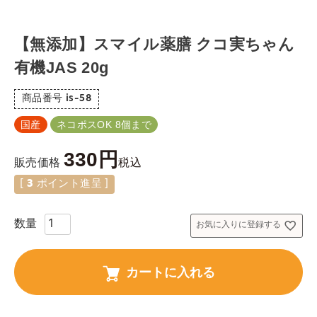
【無添加】スマイル薬膳 クコ実ちゃん
有機JAS 20g
商品番号
is-58
国産
ネコポスOK 8個まで
330
税込
販売価格
[
3
ポイント進呈 ]
お気に入りに登録する
カートに入れる