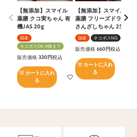
【無添加】スマイル
【無添加】スマイル
薬膳 クコ実ちゃん 有
薬膳 フリーズドライ
機JAS 20g
さんざしちゃん 25g
機
国産
国産
ネコポスNG
ネコポスOK 8個まで
税込
販売価格
660
税込
販売価格
330
カートに入れ
る
カートに入れ
る