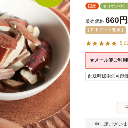
国産
ネコポスOK 
660
販売価格
[
7
ポイント進呈 ]
5.0
★メール便ご利用
申し訳ございま