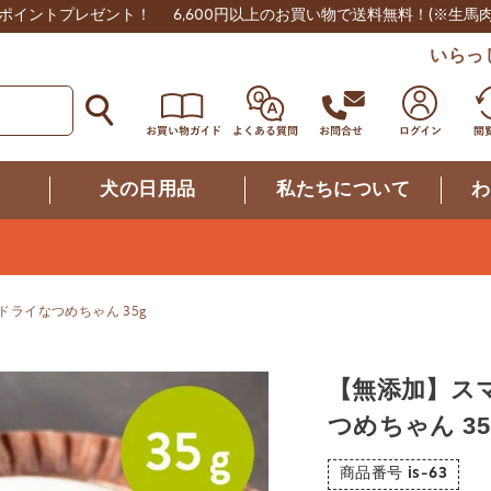
0ポイントプレゼント！
6,600円以上のお買い物で送料無料！
(※生馬
いらっ
つ
犬の日用品
私たちについて
わ
ライなつめちゃん 35g
【無添加】ス
つめちゃん 35
商品番号
is-63