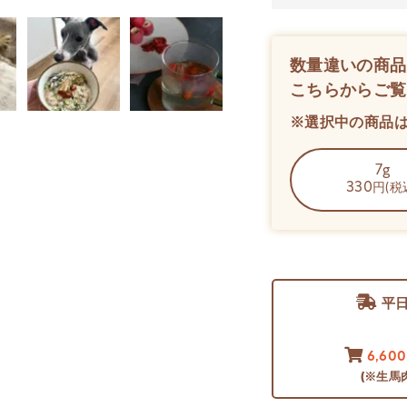
数量違いの商品
こちらからご覧
※選択中の商品
7g
330
円(税
平
6,60
(※生馬