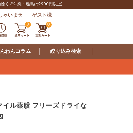
肉除く※沖縄・離島は9,900円以上)
しゃいませ ゲスト様
0
0
んわんコラム
絞り込み検索
マイル薬膳 フリーズドライな
g