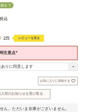
3個まで
税込
0
2件
レビューを見る
時注意点
(
必
須
)
お気に入りに登録する
再入荷のお知らせを受け取る
せん。ただいま在庫がございません。