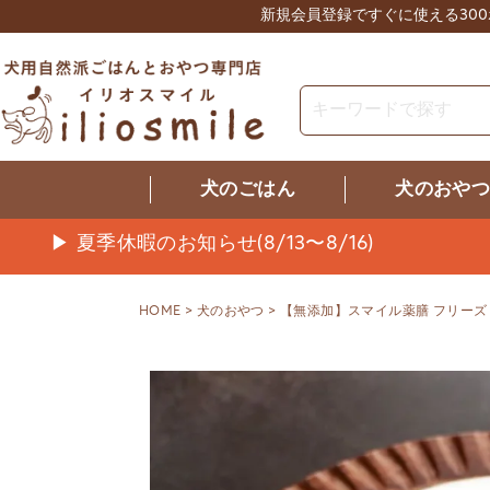
新規会員登録ですぐに使える30
犬のごはん
犬のおや
▶ 夏季休暇のお知らせ(8/13〜8/16)
HOME
犬のおやつ
【無添加】スマイル薬膳 フリーズド