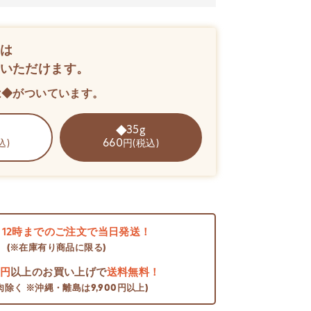
は
いただけます。
は◆がついています。
35g
660
込)
円(税込)
日
12時までのご注文で当日発送！
(※在庫有り商品に限る)
0円
以上のお買い上げで
送料無料！
肉除く ※沖縄・離島は9,900円以上)