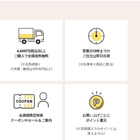
6,600円(税込)以上
営業日12時までの
ご購入で全国送料無料
ご注文は即日出荷
(※生馬肉除く
(※在庫有り商品に限る)
※沖縄・離島は9,900円以上)
会員様限定特典
お買い上げごとに
クーポンやセールをご案内
ポイント還元
(※定期購入でのポイントは
使えません)