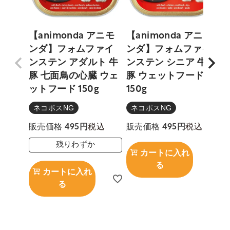
【animonda アニモ
【animonda アニモ
ンダ】フォムファイ
ンダ】フォムファイ
ンステン アダルト 牛
ンステン シニア 牛 鶏
豚 七面鳥の心臓 ウェ
豚 ウェットフード
ットフード 150g
150g
ド
ネコポスNG
ネコポスNG
税込
税込
販売価格
495
販売価格
495
残りわずか
カートに入れ
る
カートに入れ
る