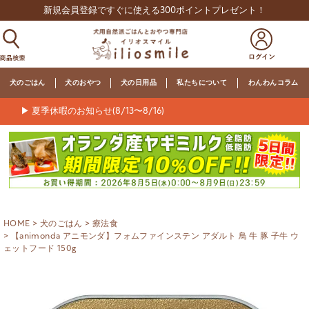
新規会員登録ですぐに使える300ポイントプレゼント！
犬のごはん
犬のおやつ
犬の日用品
私たちについて
わんわんコラム
▶ 夏季休暇のお知らせ(8/13〜8/16)
HOME
犬のごはん
療法食
【animonda アニモンダ】フォムファインステン アダルト 鳥 牛 豚 子牛 ウ
ェットフード 150g