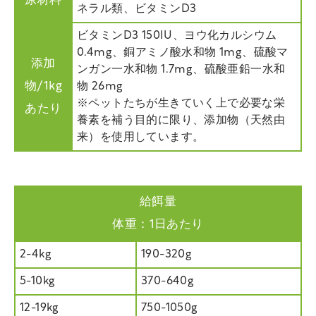
原材料
ネラル類、ビタミンD3
ビタミンD3 150IU、ヨウ化カルシウム
0.4mg、銅アミノ酸水和物 1mg、硫酸マ
添加
ンガン一水和物 1.7mg、硫酸亜鉛一水和
物/1kg
物 26mg
※ペットたちが生きていく上で必要な栄
あたり
養素を補う目的に限り、添加物（天然由
来）を使用しています。
給餌量
体重：1日あたり
2-4kg
190-320g
5-10kg
370-640g
12-19kg
750-1050g