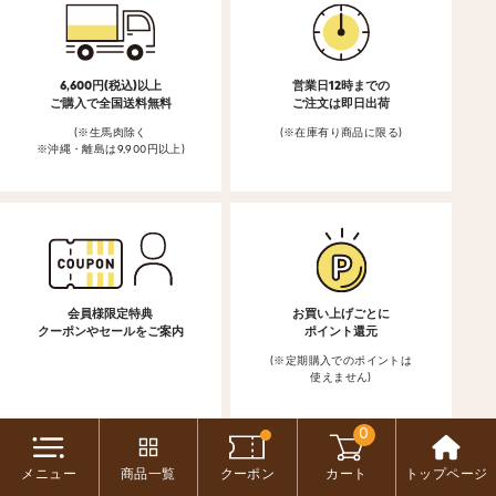
6,600円(税込)以上
営業日12時までの
ご購入で全国送料無料
ご注文は即日出荷
(※生馬肉除く
(※在庫有り商品に限る)
※沖縄・離島は9,900円以上)
会員様限定特典
お買い上げごとに
クーポンやセールをご案内
ポイント還元
(※定期購入でのポイントは
使えません)
0
お支払いについて
メニュー
商品一覧
クーポン
カート
トップページ