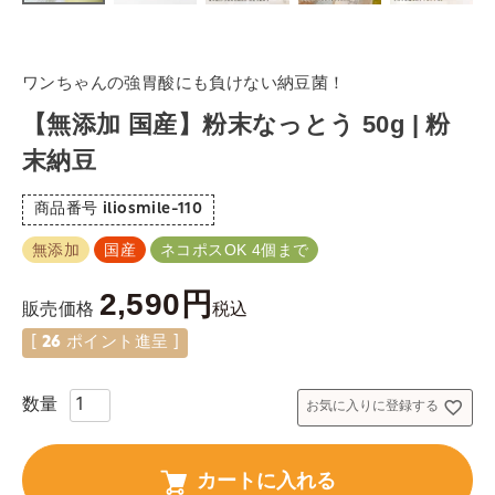
ワンちゃんの強胃酸にも負けない納豆菌！
【無添加 国産】粉末なっとう 50g | 粉
末納豆
商品番号
iliosmile-110
無添加
国産
ネコポスOK 4個まで
2,590
税込
販売価格
[
26
ポイント進呈 ]
お気に入りに登録する
カートに入れる