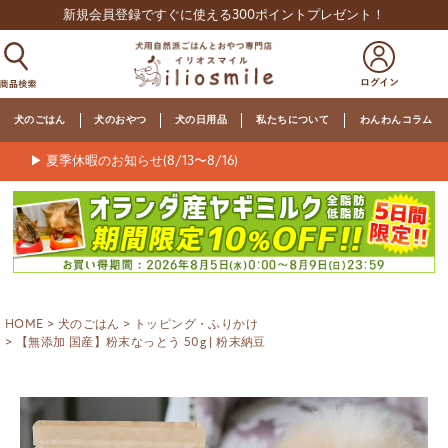
新規会員登録ですぐに使える300ポイントプレゼント！
犬のごはん
犬のおやつ
犬の日用品
私たちについて
わんわんコラム
▶ 夏季休暇のお知らせ(8/13〜8/16)
HOME
犬のごはん
トッピング・ふりかけ
【無添加 国産】粉末なっとう 50g | 粉末納豆