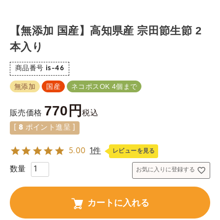
【無添加 国産】高知県産 宗田節生節 2
本入り
商品番号
is-46
無添加
国産
ネコポスOK 4個まで
770
税込
販売価格
[
8
ポイント進呈 ]
5.00
1件
レビューを見る
お気に入りに登録する
カートに入れる