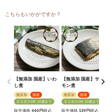
こちらもいかがですか？
【無添加 国産】いわ
【無添加 国産】サー
し煮
モン煮
無添加
国産
無添加
国産
ネコポスOK 10個まで
ネコポスOK 10個まで
税込
税込
販売価格
440
販売価格
539