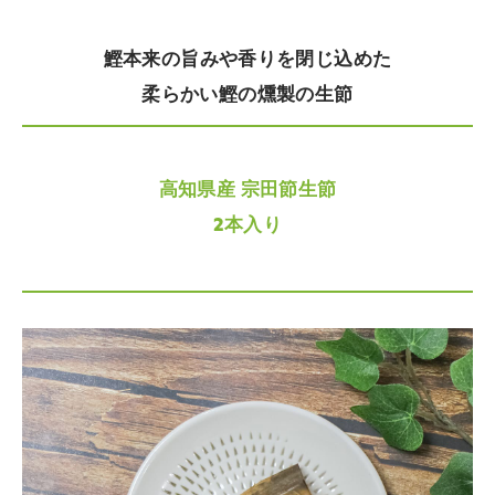
鰹本来の旨みや香りを閉じ込めた
柔らかい鰹の燻製の生節
高知県産 宗田節生節
2本入り