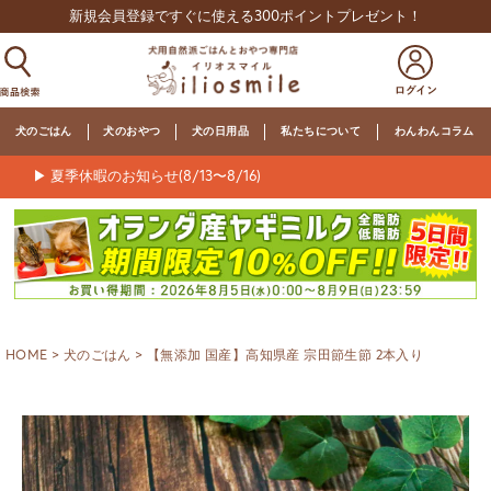
新規会員登録ですぐに使える300ポイントプレゼント！
犬のごはん
犬のおやつ
犬の日用品
私たちについて
わんわんコラム
▶ 夏季休暇のお知らせ(8/13〜8/16)
HOME
犬のごはん
【無添加 国産】高知県産 宗田節生節 2本入り