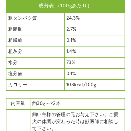
成分表 （100gあたり）
粗タンパク質
24.3%
粗脂肪
2.7%
粗繊維
0.1%
粗灰分
1.4%
水分
73%
塩分値
0.1%
カロリー
103kcal/100g
内容量
約30g～×2本
飼い主様の管理の元お与え下さい。ご愛
犬の体調が変わった時は獣医師に相談し
て下さい。