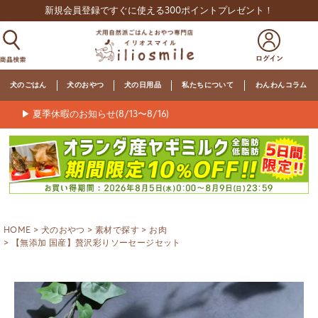
新規会員登録ですぐに使える300ポイントプレゼント！
犬のごはん
犬のおやつ
犬の日用品
私たちについて
わんわんコラム
▶ 夏季休暇のお知らせ(8/13〜8/16)
HOME
犬のおやつ
素材で探す
お肉
【無添加 国産】贅沢彩りソーセージセット