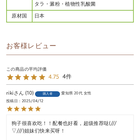
タラ・澱粉・植物性乳酸菌
原材国
日本
お客様レビュー
4
4.75
riki
10
愛知県
20代
女性
購入者
投稿日
2025/04/12
狗子很喜欢吃！！配餐也好看，超级推荐哒(///
▽///)姐妹们快来买呀！