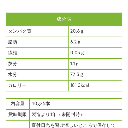
成分表
タンパク質
20.6ｇ
脂肪
6.2ｇ
繊維
0.05ｇ
灰分
1.1ｇ
水分
72.5ｇ
カロリー
181.3kcal
内容量
40g×5本
賞味期限
製造より1年（未開封時）
直射日光を避け涼しいところで保存して