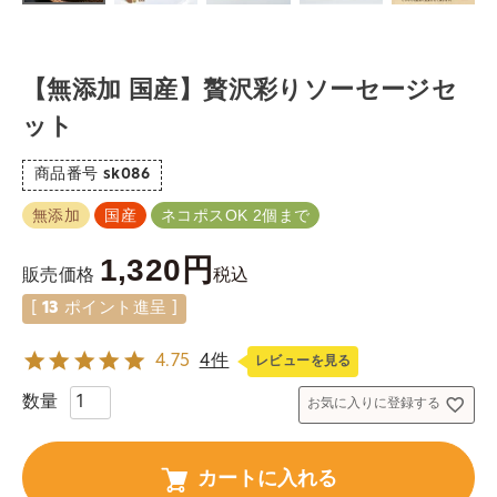
【無添加 国産】贅沢彩りソーセージセ
ット
商品番号
sk086
無添加
国産
ネコポスOK 2個まで
1,320
税込
販売価格
[
13
ポイント進呈 ]
4.75
4件
レビューを見る
お気に入りに登録する
カートに入れる