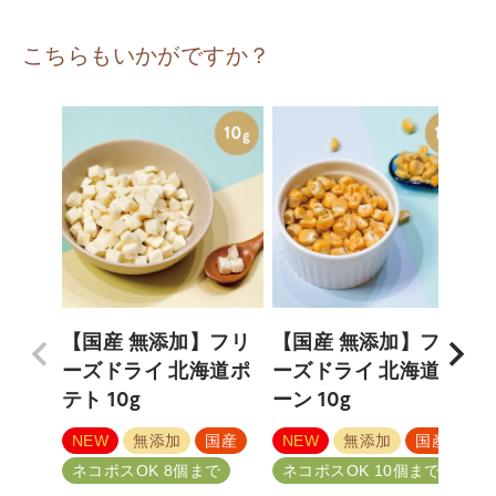
こちらもいかがですか？
【国産 無添加】フリ
【国産 無添加】フリ
ーズドライ 北海道ポ
ーズドライ 北海道コ
テト 10g
ーン 10g
NEW
無添加
国産
NEW
無添加
国産
ネコポスOK 8個まで
ネコポスOK 10個まで