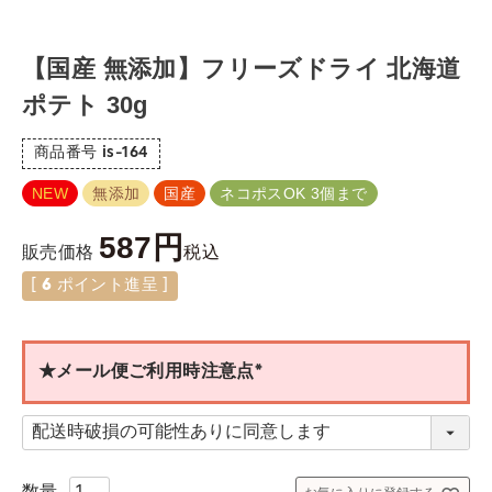
【国産 無添加】フリーズドライ 北海道
ポテト 30g
商品番号
is-164
NEW
無添加
国産
ネコポスOK 3個まで
587
税込
販売価格
[
6
ポイント進呈 ]
★メール便ご利用時注意点
(
必
須
)