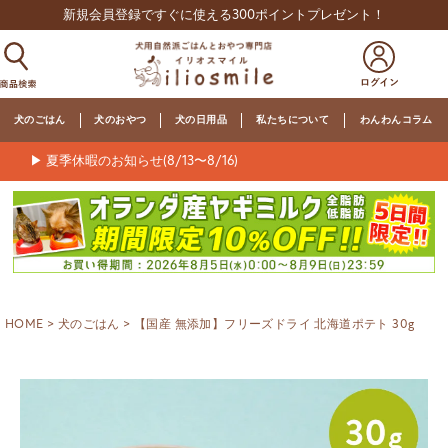
新規会員登録ですぐに使える300ポイントプレゼント！
犬のごはん
犬のおやつ
犬の日用品
私たちについて
わんわんコラム
▶ 夏季休暇のお知らせ(8/13〜8/16)
HOME
犬のごはん
【国産 無添加】フリーズドライ 北海道ポテト 30g