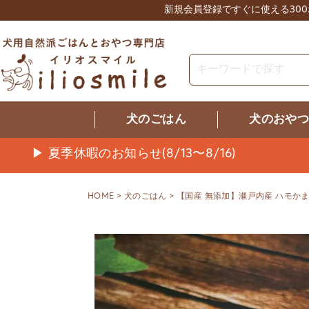
新規会員登録ですぐに使える30
犬のごはん
犬のおや
▶ 夏季休暇のお知らせ(8/13〜8/16)
HOME
犬のごはん
【国産 無添加】瀬戸内産 ハモかま