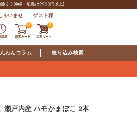
肉除く※沖縄・離島は9,900円以上)
しゃいませ ゲスト様
0
0
んわんコラム
絞り込み検索
】瀬戸内産 ハモかまぼこ 2本