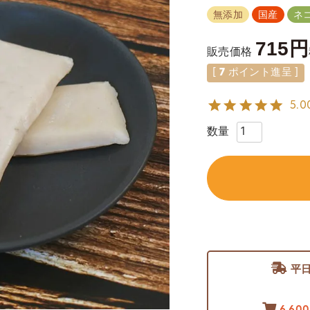
無添加
国産
ネ
715
販売価格
[
7
ポイント進呈 ]
5.0
平