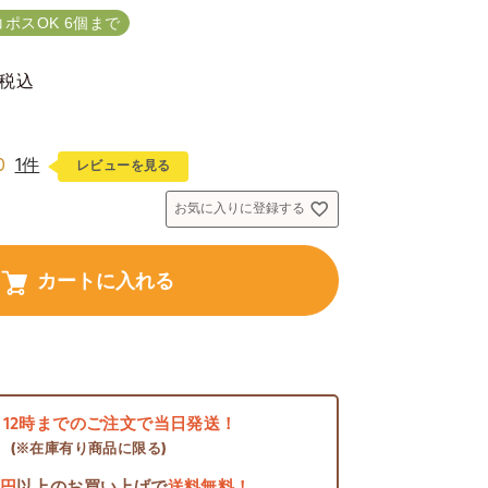
コポスOK 6個まで
税込
0
1件
レビューを見る
お気に入りに登録する
カートに入れる
日
12時までのご注文で当日発送！
(※在庫有り商品に限る)