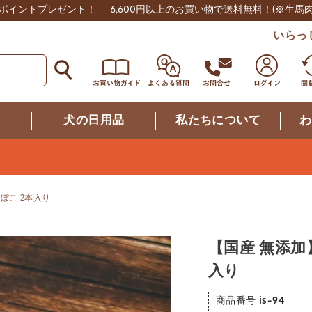
0ポイントプレゼント！
6,600円以上のお買い物で送料無料！
(※生馬
いらっ
つ
犬の日用品
私たちについて
わ
ぼこ 2本入り
【国産 無添加
入り
商品番号
is-94