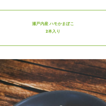
瀬戸内産 ハモかまぼこ
2本入り