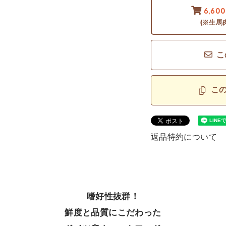
6,60
(※生馬
こ
こ
返品特約について
嗜好性抜群！
鮮度と品質にこだわった