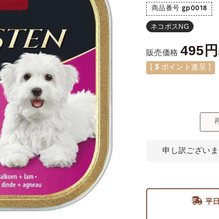
商品番号
gp0018
ネコポスNG
495
販売価格
[
5
ポイント進呈 ]
申し訳ございま
平