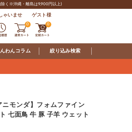
肉除く※沖縄・離島は9,900円以上)
しゃいませ ゲスト様
0
0
んわんコラム
絞り込み検索
da アニモンダ】フォムファイン
ト 七面鳥 牛 豚 子羊 ウェット