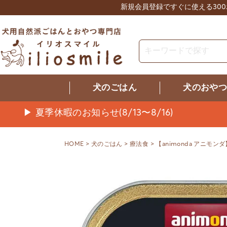
新規会員登録ですぐに使える30
犬のごはん
犬のおや
▶ 夏季休暇のお知らせ(8/13〜8/16)
HOME
犬のごはん
療法食
【animonda アニモン