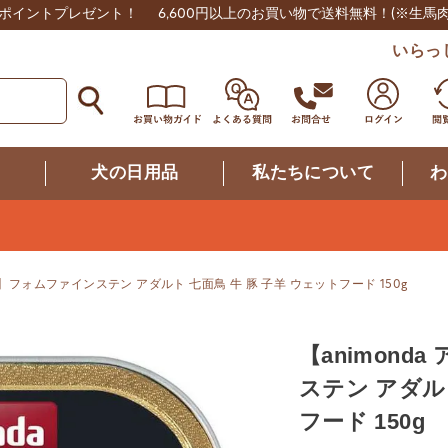
0ポイントプレゼント！
6,600円以上のお買い物で送料無料！
(※生馬
いらっ
つ
犬の日用品
私たちについて
わ
ダ】フォムファインステン アダルト 七面鳥 牛 豚 子羊 ウェットフード 150g
【animon
ステン アダル
フード 150g