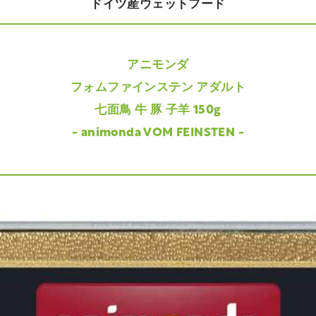
ドイツ産ウェットフード
アニモンダ
フォムファインステン アダルト
七面鳥 牛 豚 子羊 150g
- animonda VOM FEINSTEN -