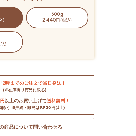
500g
2,440
込)
円(税込)
税込)
日
12時までのご注文で当日発送！
(※在庫有り商品に限る)
0円
以上のお買い上げで
送料無料！
肉除く ※沖縄・離島は9,900円以上)
の商品について問い合わせる