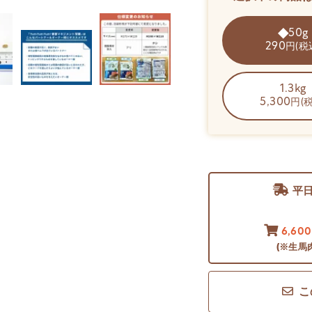
50g
290
円(税
1.3kg
5,300
円(
平
6,60
(※生馬
こ