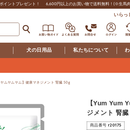
0ポイントプレゼント！
6,600円以上のお買い物で送料無料！
(※生馬
いらっ
つ
犬の日用品
私たちについて
わ
um! ヤムヤムヤム】健康マネジメント 腎臓 50g
【Yum Yum
ジメント 腎臓 
商品番号
r20175