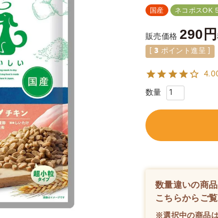
国産
ネコポスOK 
290
販売価格
[
3
ポイント進呈 ]
4.0
数量違いの商品
こちらからご覧
※選択中の商品