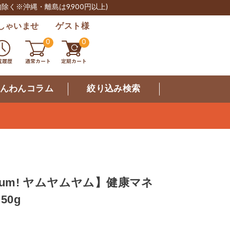
肉除く※沖縄・離島は9,900円以上)
しゃいませ ゲスト様
0
0
んわんコラム
絞り込み検索
 Yum! ヤムヤムヤム】健康マネ
50g