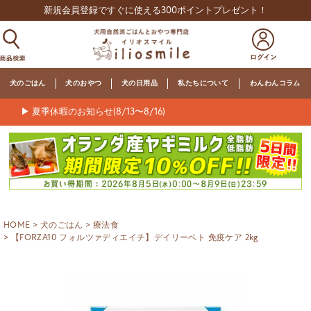
新規会員登録ですぐに使える300ポイントプレゼント！
犬のごはん
犬のおやつ
犬の日用品
私たちについて
わんわんコラム
▶ 夏季休暇のお知らせ(8/13〜8/16)
HOME
犬のごはん
療法食
【FORZA10 フォルツァディエイチ】デイリーベト 免疫ケア 2kg