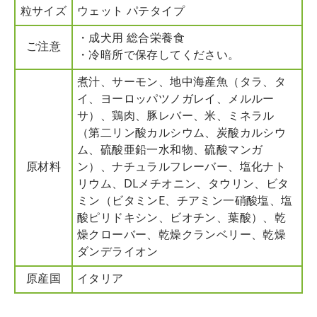
粒サイズ
ウェット パテタイプ
・成犬用 総合栄養食
ご注意
・冷暗所で保存してください。
煮汁、サーモン、地中海産魚（タラ、タ
イ、ヨーロッパツノガレイ、メルルー
サ）、鶏肉、豚レバー、米、ミネラル
（第二リン酸カルシウム、炭酸カルシウ
ム、硫酸亜鉛一水和物、硫酸マンガ
原材料
ン）、ナチュラルフレーバー、塩化ナト
リウム、DLメチオニン、タウリン、ビタ
ミン（ビタミンE、チアミン一硝酸塩、塩
酸ピリドキシン、ビオチン、葉酸）、乾
燥クローバー、乾燥クランベリー、乾燥
ダンデライオン
原産国
イタリア