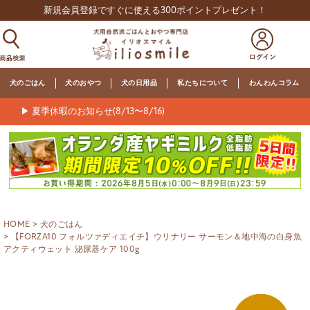
新規会員登録ですぐに使える300ポイントプレゼント！
犬のごはん
犬のおやつ
犬の日用品
私たちについて
わんわんコラム
▶ 夏季休暇のお知らせ(8/13〜8/16)
HOME
犬のごはん
【FORZA10 フォルツァディエイチ】ウリナリー サーモン＆地中海の白身魚
アクティウェット 泌尿器ケア 100g