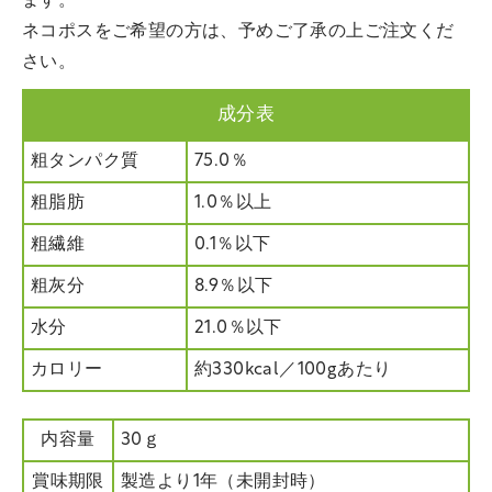
ます。
ネコポスをご希望の方は、予めご了承の上ご注文くだ
さい。
成分表
粗タンパク質
75.0％
粗脂肪
1.0％以上
粗繊維
0.1％以下
粗灰分
8.9％以下
水分
21.0％以下
カロリー
約330kcal／100gあたり
内容量
30ｇ
賞味期限
製造より1年（未開封時）