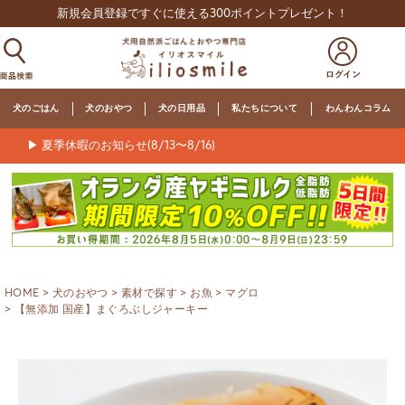
新規会員登録ですぐに使える300ポイントプレゼント！
犬のごはん
犬のおやつ
犬の日用品
私たちについて
わんわんコラム
▶ 夏季休暇のお知らせ(8/13〜8/16)
HOME
犬のおやつ
素材で探す
お魚
マグロ
【無添加 国産】まぐろぶしジャーキー