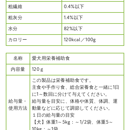
粗繊維
0.4%以下
粗灰分
1.4%以下
水分
82%以下
カロリー
120kcal／100g
名称
愛犬用栄養補助食
内容量
120ｇ
この製品は栄養補助食です。
主食や手作り食、総合栄養食と一緒に1日
に1～数回に分けて与えてください。
給与量・
給与量を目安に、体格や体質、体調、運
使用方法
動量などに応じて調節してください。
１日の給与量の目安
【犬】体重1～5kg：～1/2袋、体重5～
10kg：～1袋