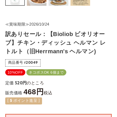
≪賞味期限≫2026/10/24
訳ありセール：【Bioliob ビオリオー
ブ】チキン・ディッシュ ヘルマン レ
トルト（旧Herrmann's ヘルマン)
商品番号
r20049
10%OFF
ネコポスOK 6個まで
のところ
定価
520
468
税込
販売価格
[
5
ポイント進呈 ]