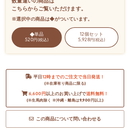
数量違いの商品は
こちらからご覧いただけます。
※選択中の商品は◆がついています。
単品
12個セット
520
5,928
円(税込)
円(税込)
平日
12時までのご注文で当日発送！
(※在庫有り商品に限る)
6,600円
以上のお買い上げで
送料無料！
(※生馬肉除く ※沖縄・離島は9,900円以上)
この商品について問い合わせる