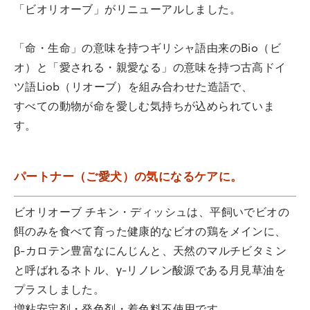
「ビオリオーブ」がリニューアルしました。
「命・生命」の意味を持つギリシャ語由来のBio（ビ
オ）と「愛される・親愛なる」の意味を持つ古高ドイ
ツ語Liob（リオーブ）を組み合わせた造語で、
すべての動物が命を愛しむ気持ちが込められていま
す。
パートナー（ご愛犬）の気になるケアに。
ビオリオーブ チキン・ディッシュは、平飼いでビオの
餌のみを食べて育った健康的なビオの鶏をメインに、
β-カロテン豊富なにんじんと、天然のマルチビタミン
と呼ばれるネトル、γ-リノレン酸源である月見草油を
プラスしました。
増粘安定剤・発色剤・着色料不使用です。