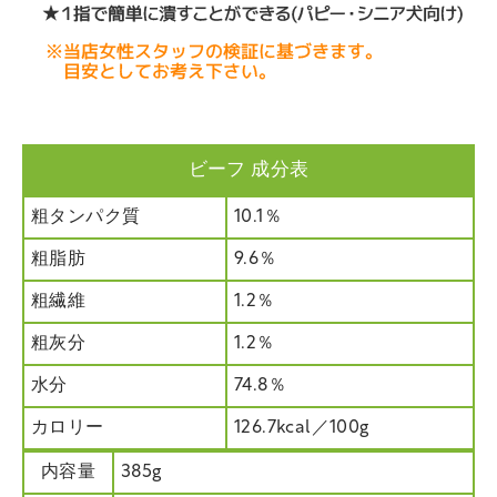
ビーフ 成分表
粗タンパク質
10.1％
粗脂肪
9.6％
粗繊維
1.2％
粗灰分
1.2％
水分
74.8％
カロリー
126.7kcal／100g
内容量
385g