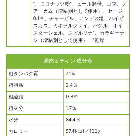
*、ココナッツ粉*、ビール酵母、ゴマ、グ
アーガム（増粘剤として使用）、セージ
0.1％、チャービル、アンデス塩、ハイビ
スカス、ミネラルクレイ、バジル、オイ
スターシェル、スピルリナ*、カラギーナ
ン（増粘剤として使用） *乾燥
鹿肉＆チキン 成分表
粗タンパク質
7.1％
粗脂肪
2.4％
粗繊維
0.8％
粗灰分
1.7％
水分
84.4％
カロリー
57.4kcal／100g