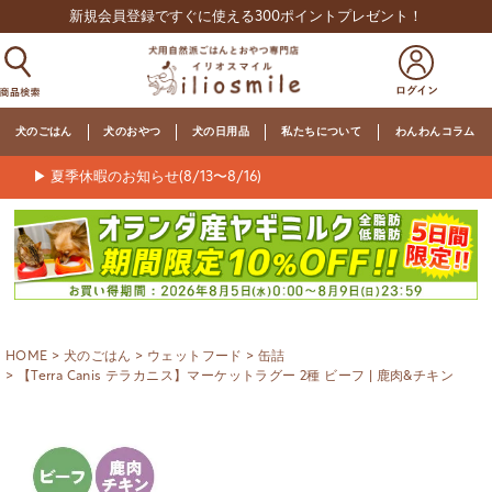
新規会員登録ですぐに使える300ポイントプレゼント！
犬のごはん
犬のおやつ
犬の日用品
私たちについて
わんわんコラム
▶ 夏季休暇のお知らせ(8/13〜8/16)
HOME
犬のごはん
ウェットフード
缶詰
【Terra Canis テラカニス】マーケットラグー 2種 ビーフ | 鹿肉&チキン