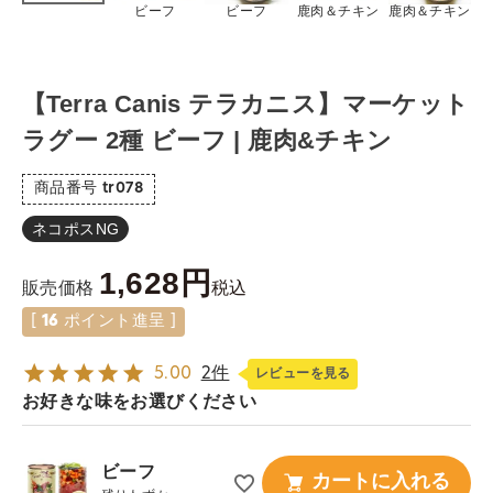
ビーフ
ビーフ
鹿肉＆チキン
鹿肉＆チキン
【Terra Canis テラカニス】マーケット
ラグー 2種 ビーフ | 鹿肉&チキン
商品番号
tr078
ネコポスNG
1,628
税込
販売価格
[
16
ポイント進呈 ]
5.00
2件
レビューを見る
お好きな味をお選びください
ビーフ
カートに入れる