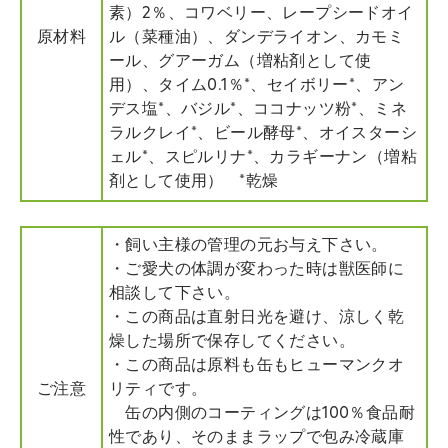
素）2％、コワベリー、レープシードオイ
原材料
ル（菜種油）、ダンデライオン、カモミ
ール、グアーガム（増粘剤として使
用）、タイム0.1％*、セイボリー*、アン
デス塩*、バジル*、ココナッツ粉*、ミネ
ラルクレイ*、ビール酵母*、オイスターシ
ェル*、スピルリナ*、カラギーナン（増粘
剤として使用） *乾燥
・飼い主様の管理の元お与え下さい。
・ご愛犬の体調が変わった時は獣医師に
相談して下さい。
・この商品は直射日光を避け、涼しく乾
燥した場所で保存してください。
・この商品は原料も缶もヒューマンクオ
ご注意
リティです。
缶の内側のコーティングは100％食品耐
性であり、そのままラップで包み冷蔵庫