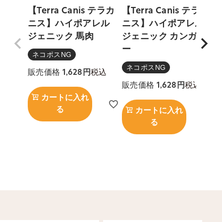
【Terra Canis テラカ
【Terra Canis テラカ
ニス】ハイポアレル
ニス】ハイポアレル
【
ジェニック 馬肉
ジェニック カンガル
ー
ネコポスNG
ネコポスNG
税込
販売価格
1,628
税込
販売価格
1,628
カートに入れ
る
カートに入れ
る