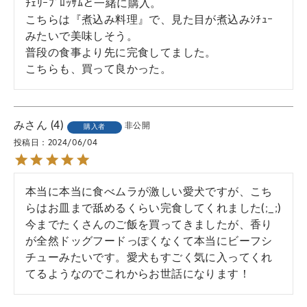
ﾁｪﾘｰﾌﾞﾛｯｻﾑと一緒に購入。

こちらは『煮込み料理』で、見た目が煮込みｼﾁｭｰ
みたいで美味しそう。

普段の食事より先に完食してました。

こちらも、買って良かった。
み
4
非公開
購入者
投稿日
2024/06/04
本当に本当に食べムラが激しい愛犬ですが、こち
らはお皿まで舐めるくらい完食してくれました(;_;) 
今までたくさんのご飯を買ってきましたが、香り
が全然ドッグフードっぽくなくて本当にビーフシ
チューみたいです。愛犬もすごく気に入ってくれ
てるようなのでこれからお世話になります！