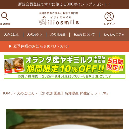
新規会員登録ですぐに使える300ポイントプレゼント！
犬のごはん
犬のおやつ
犬の日用品
私たちについて
わんわんコラム
▶ 夏季休暇のお知らせ(8/13〜8/16)
HOME
犬のごはん
【無添加 国産】高知県産 鰹生節カット 70g