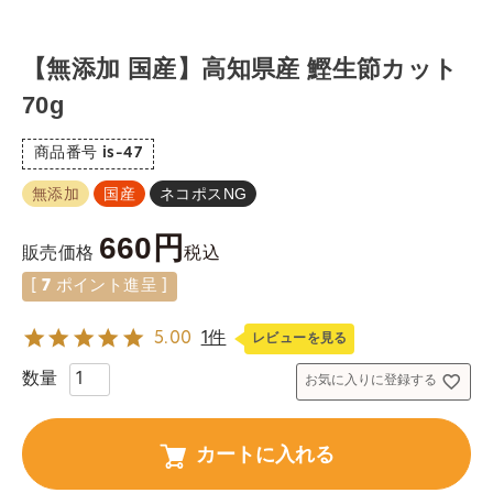
【無添加 国産】高知県産 鰹生節カット
70g
商品番号
is-47
無添加
国産
ネコポスNG
660
税込
販売価格
[
7
ポイント進呈 ]
5.00
1件
レビューを見る
お気に入りに登録する
カートに入れる