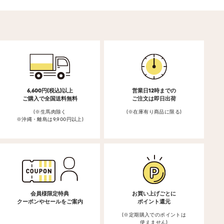
6,600円(税込)以上
営業日12時までの
ご購入で全国送料無料
ご注文は即日出荷
(※生馬肉除く
(※在庫有り商品に限る)
※沖縄・離島は9,900円以上)
会員様限定特典
お買い上げごとに
クーポンやセールをご案内
ポイント還元
(※定期購入でのポイントは
使えません)