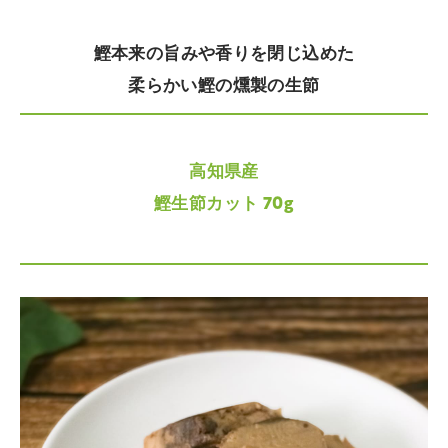
鰹本来の旨みや香りを閉じ込めた
柔らかい鰹の燻製の生節
高知県産
鰹生節カット 70g