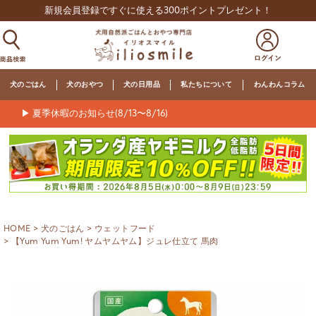
新規会員登録ですぐに使える300ポイントプレゼント！
犬のごはん
犬のおやつ
犬の日用品
私たちについて
わんわんコラム
▶ 夏季休暇のお知らせ(8/13〜8/16)
HOME
犬のごはん
ウェットフード
【Yum Yum Yum! ヤムヤムヤム】ジュレ仕立て 馬肉