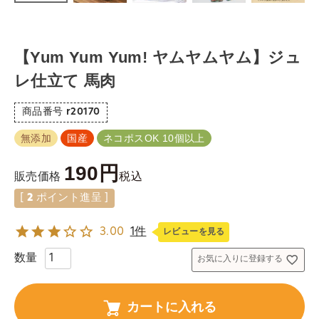
【Yum Yum Yum! ヤムヤムヤム】ジュ
レ仕立て 馬肉
商品番号
r20170
無添加
国産
ネコポスOK 10個以上
190
税込
販売価格
[
2
ポイント進呈 ]
3.00
1件
レビューを見る
お気に入りに登録する
カートに入れる