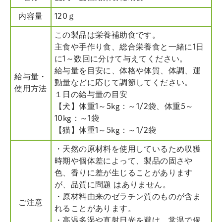
内容量
120ｇ
この製品は栄養補助食です。
主食や手作り食、総合栄養食と一緒に1日
に1～数回に分けて与えてください。
給与量を目安に、体格や体質、体調、運
給与量・
動量などに応じて調節してください。
使用方法
１日の給与量の目安
【犬】体重1～5kg：～1/2袋、体重5～
10kg：～1袋
【猫】体重1～5kg：～1/2袋
・天然の原材料を使用しているため収獲
時期や個体差によって、製品の固さや
色、香りに差が生じることがあります
が、品質に問題 はありません。
・原材料由来のゼラチン質のものが含ま
ご注意
れることがあります。
・高温多湿や直射日光を避け、常温で保