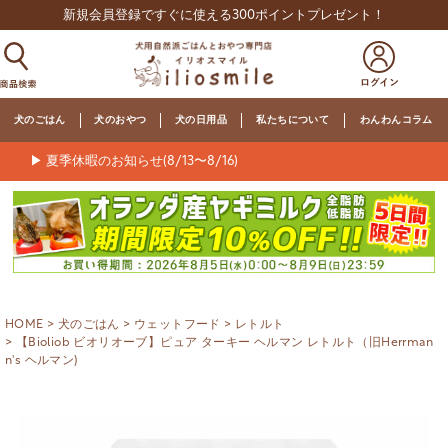
新規会員登録ですぐに使える300ポイントプレゼント！
犬のごはん
犬のおやつ
犬の日用品
私たちについて
わんわんコラム
▶ 夏季休暇のお知らせ(8/13〜8/16)
HOME
犬のごはん
ウェットフード
レトルト
【Bioliob ビオリオーブ】ピュア ターキー ヘルマン レトルト（旧Herrman
n's ヘルマン)