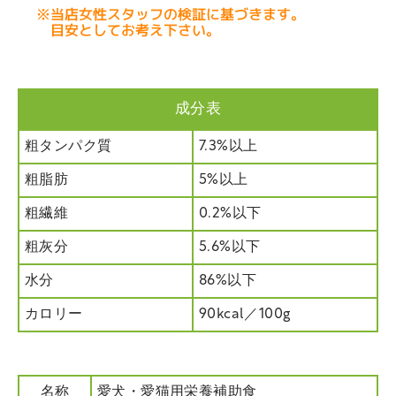
成分表
粗タンパク質
7.3%以上
粗脂肪
5%以上
粗繊維
0.2%以下
粗灰分
5.6%以下
水分
86%以下
カロリー
90kcal／100g
名称
愛犬・愛猫用栄養補助食