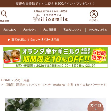
新規会員登録ですぐに使える300ポイントプレゼント！
犬のごはん
犬のおやつ
犬の日用品
私たちについて
わんわんコラム
▶ 夏季休暇のお知らせ(8/13〜8/16)
HOME
犬の日用品
【国産】温活ホットパック マハナ -mahana- 丸型（カイロ&カバーセット）