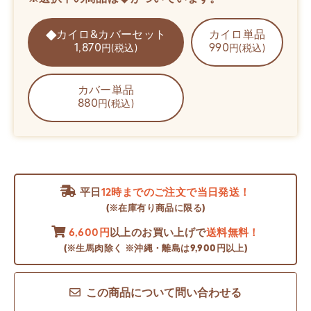
カイロ&カバーセット
カイロ単品
1,870
990
円(税込)
円(税込)
カバー単品
880
円(税込)
平日
12時までのご注文で当日発送！
(※在庫有り商品に限る)
6,600円
以上のお買い上げで
送料無料！
(※生馬肉除く ※沖縄・離島は9,900円以上)
この商品について問い合わせる