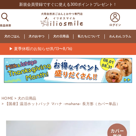
新規会員登録ですぐに使える300ポイントプレゼント！
犬のごはん
犬のおやつ
犬の日用品
私たちについて
わんわんコラム
▶ 夏季休暇のお知らせ(8/13〜8/16)
HOME
犬の日用品
【国産】温活ホットパック マハナ -mahana- 長方形（カバー単品）