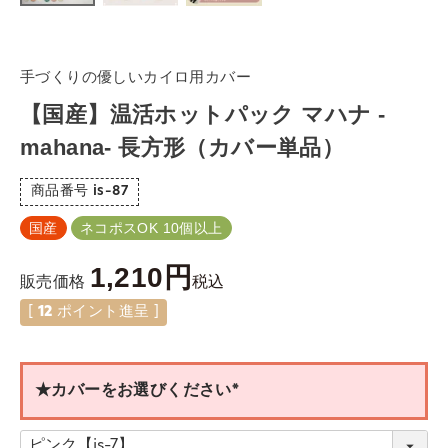
手づくりの優しいカイロ用カバー
【国産】温活ホットパック マハナ -
mahana- 長方形（カバー単品）
商品番号
is-87
国産
ネコポスOK 10個以上
1,210
税込
販売価格
[
12
ポイント進呈 ]
★カバーをお選びください
(
必