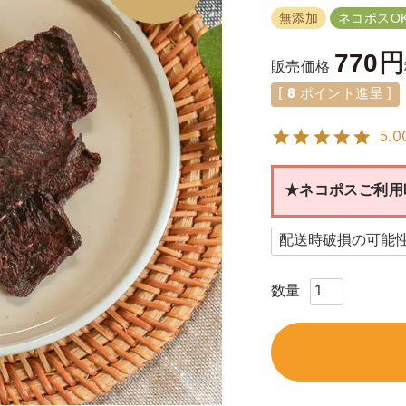
無添加
ネコポスOK
770
販売価格
[
8
ポイント進呈 ]
5.0
★ネコポスご利用