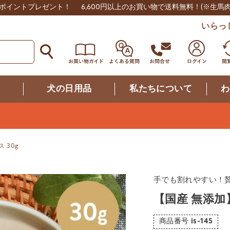
0ポイントプレゼント！
6,600円以上のお買い物で送料無料！
(※生馬
いらっ
つ
犬の日用品
私たちについて
わ
 30g
手でも割れやすい！贅
【国産 無添加
商品番号
is-145