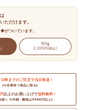
は
いただけます。
は◆がついています。
100g
2,200
)
円(税込)
日
12時までのご注文で当日発送！
(※在庫有り商品に限る)
0円
以上のお買い上げで
送料無料！
肉除く ※沖縄・離島は9,900円以上)