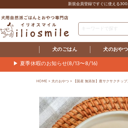
新規会員登録ですぐに使える30
犬のごはん
犬のおや
▶ 夏季休暇のお知らせ(8/13〜8/16)
HOME
犬のおやつ
【国産 無添加】鹿サクサクチップス