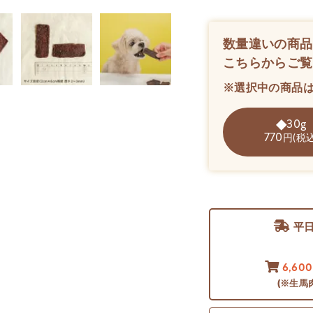
数量違いの商品
こちらからご覧
※選択中の商品
30g
770
円(税込
平
6,60
(※生馬