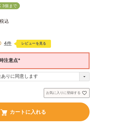
 3個まで
税込
0
4件
レビューを見る
時注意点
(
必
須
)
お気に入りに登録する
カートに入れる