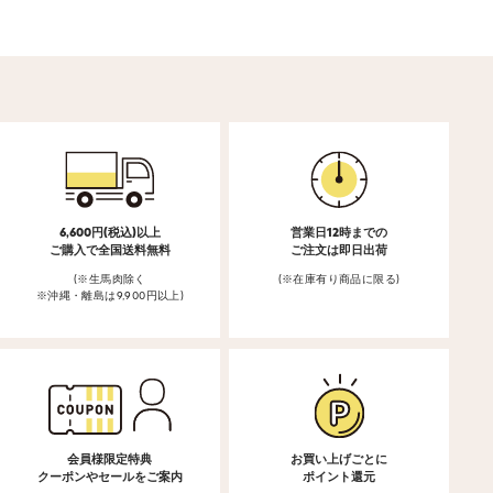
6,600円(税込)以上
営業日12時までの
ご購入で全国送料無料
ご注文は即日出荷
(※生馬肉除く
(※在庫有り商品に限る)
※沖縄・離島は9,900円以上)
会員様限定特典
お買い上げごとに
クーポンやセールをご案内
ポイント還元