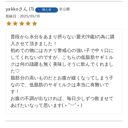
yakko
1
非公開
購入者
投稿日
2025/05/10
普段から水分をあまり摂らない愛犬(9歳)の為に購
入させて頂きました！

初めての物にはカナリ警戒心の強い子で中々口に
してくれないのですが、こちらの低脂肪ヤギミル
クは何の躊躇も無く美味しそうに飲んでくれまし
た♡

脂肪分の高いものだとお腹が緩くなってしまう子
なので、低脂肪のヤギミルクは本当に有難いで
す！

お腹の不調が出なければ、毎日少しずつ飲ませて
あげたいなって思います(﹡ˆ﹀ˆ﹡)