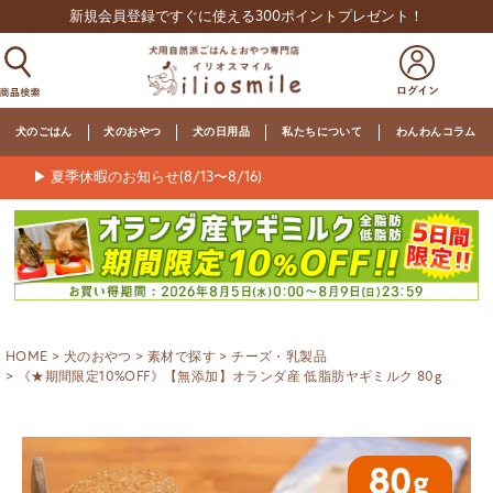
新規会員登録ですぐに使える300ポイントプレゼント！
犬のごはん
犬のおやつ
犬の日用品
私たちについて
わんわんコラム
▶ 夏季休暇のお知らせ(8/13〜8/16)
HOME
犬のおやつ
素材で探す
チーズ・乳製品
《★期間限定10%OFF》【無添加】オランダ産 低脂肪ヤギミルク 80g