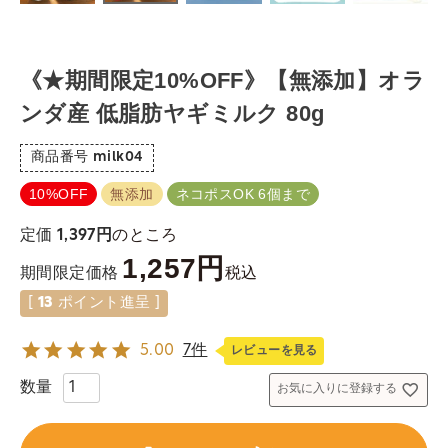
《★期間限定10%OFF》【無添加】オラ
ンダ産 低脂肪ヤギミルク 80g
商品番号
milk04
10%OFF
無添加
ネコポスOK 6個まで
のところ
定価
1,397
1,257
税込
期間限定価格
[
13
ポイント進呈 ]
5.00
7件
レビューを見る
お気に入りに登録する