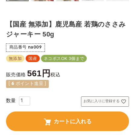
【国産 無添加】鹿児島産 若鶏のささみ
ジャーキー 50g
商品番号
na009
無添加
国産
ネコポスOK 3個まで
561
税込
販売価格
[
6
ポイント進呈 ]
お気に入りに登録する
カートに入れる