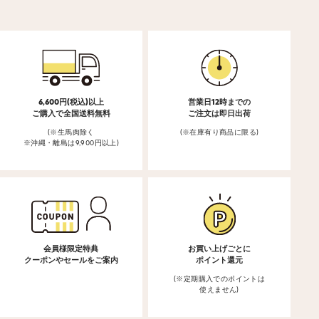
6,600円(税込)以上
営業日12時までの
ご購入で全国送料無料
ご注文は即日出荷
(※生馬肉除く
(※在庫有り商品に限る)
※沖縄・離島は9,900円以上)
会員様限定特典
お買い上げごとに
クーポンやセールをご案内
ポイント還元
(※定期購入でのポイントは
使えません)