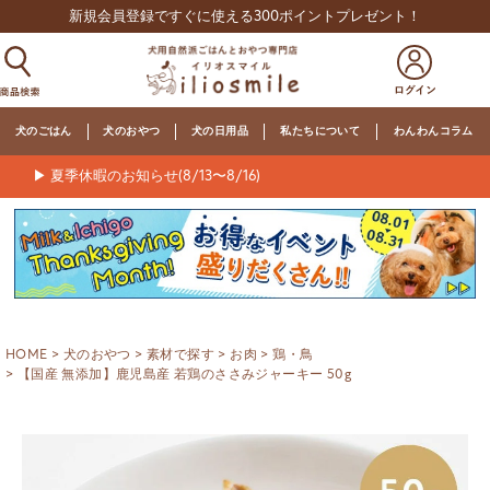
新規会員登録ですぐに使える300ポイントプレゼント！
犬のごはん
犬のおやつ
犬の日用品
私たちについて
わんわんコラム
▶ 夏季休暇のお知らせ(8/13〜8/16)
HOME
犬のおやつ
素材で探す
お肉
鶏・鳥
【国産 無添加】鹿児島産 若鶏のささみジャーキー 50g