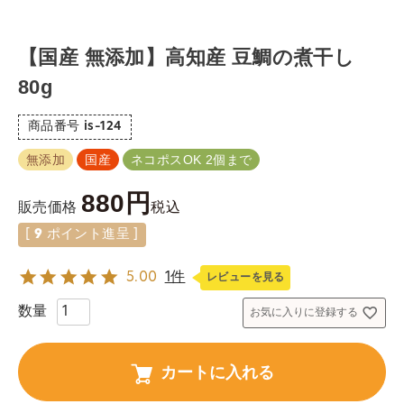
【国産 無添加】高知産 豆鯛の煮干し
80g
商品番号
is-124
無添加
国産
ネコポスOK 2個まで
880
税込
販売価格
[
9
ポイント進呈 ]
5.00
1件
レビューを見る
お気に入りに登録する
カートに入れる