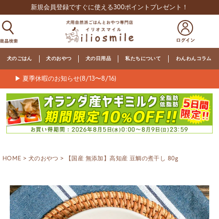
新規会員登録ですぐに使える300ポイントプレゼント！
犬のごはん
犬のおやつ
犬の日用品
私たちについて
わんわんコラム
▶ 夏季休暇のお知らせ(8/13〜8/16)
HOME
犬のおやつ
【国産 無添加】高知産 豆鯛の煮干し 80g