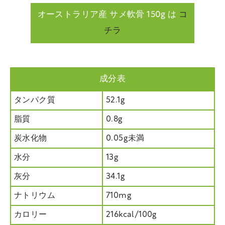
オーストラリア産 サメ軟骨 150g は
コ
チラ
成分表
タンパク質
52.1g
脂質
0.8g
炭水化物
0.05g未満
水分
13g
灰分
34.1g
ナトリウム
710mg
カロリー
216kcal/100g