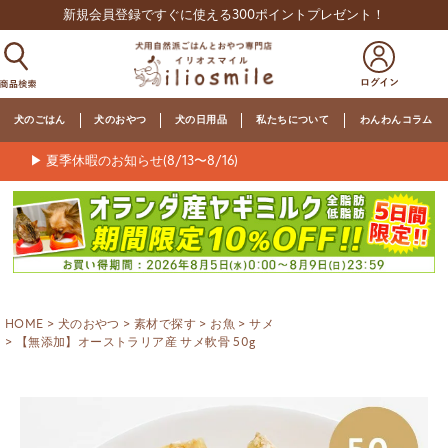
新規会員登録ですぐに使える300ポイントプレゼント！
犬のごはん
犬のおやつ
犬の日用品
私たちについて
わんわんコラム
▶ 夏季休暇のお知らせ(8/13〜8/16)
HOME
犬のおやつ
素材で探す
お魚
サメ
【無添加】オーストラリア産 サメ軟骨 50g