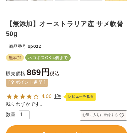
【無添加】オーストラリア産 サメ軟骨
50g
商品番号
bp022
無添加
ネコポスOK 4個まで
869
税込
販売価格
[
9
ポイント進呈 ]
4.00
1件
レビューを見る
残りわずかです。
お気に入りに登録する