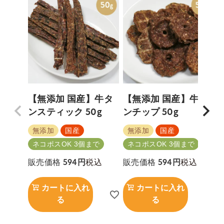
【無添加 国産】牛タ
【無添加 国産】牛タ
ンスティック 50g
ンチップ 50g
5
無添加
国産
無添加
国産
ネコポスOK 3個まで
ネコポスOK 3個まで
税込
税込
販売価格
594
販売価格
594
カートに入れ
カートに入れ
る
る