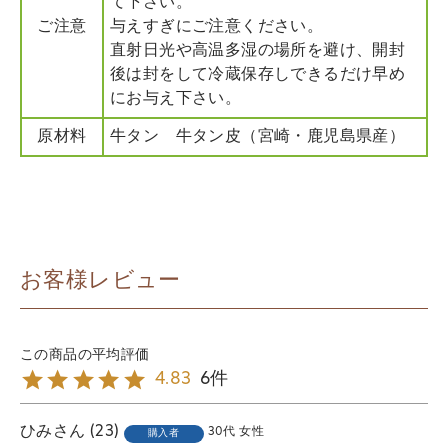
て下さい。
ご注意
与えすぎにご注意ください。
直射日光や高温多湿の場所を避け、開封
後は封をして冷蔵保存しできるだけ早め
にお与え下さい。
原材料
牛タン 牛タン皮（宮崎・鹿児島県産）
お客様レビュー
6
4.83
ひみ
23
30代
女性
購入者