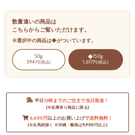
数量違いの商品は
こちらからご覧いただけます。
※選択中の商品は◆がついています。
50g
150g
594
1,617
円(税込)
円(税込)
平日
12時までのご注文で当日発送！
(※在庫有り商品に限る)
6,600円
以上のお買い上げで
送料無料！
(※生馬肉除く ※沖縄・離島は9,900円以上)