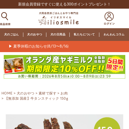
新規会員登録ですぐに使える300ポイントプレゼント！
犬のごはん
犬のおやつ
犬の日用品
私たちについて
わんわんコラム
▶ 夏季休暇のお知らせ(8/13〜8/16)
HOME
犬のおやつ
素材で探す
お肉
【無添加 国産】牛タンスティック 150g