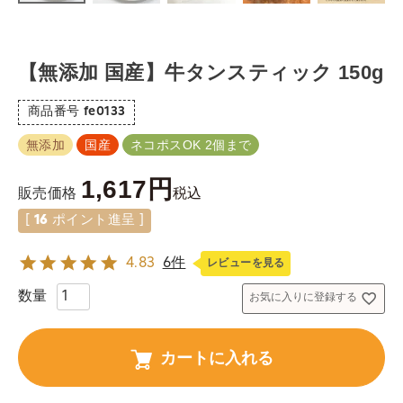
【無添加 国産】牛タンスティック 150g
商品番号
fe0133
無添加
国産
ネコポスOK 2個まで
1,617
税込
販売価格
[
16
ポイント進呈 ]
4.83
6件
レビューを見る
お気に入りに登録する
カートに入れる