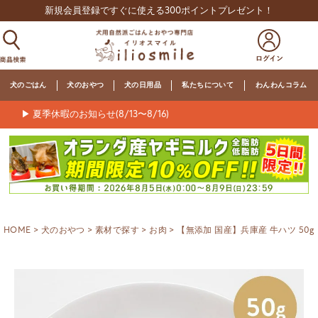
新規会員登録ですぐに使える300ポイントプレゼント！
犬のごはん
犬のおやつ
犬の日用品
私たちについて
わんわんコラム
▶ 夏季休暇のお知らせ(8/13〜8/16)
HOME
犬のおやつ
素材で探す
お肉
【無添加 国産】兵庫産 牛ハツ 50g