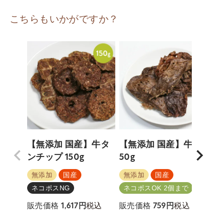
こちらもいかがですか？
【無添加 国産】牛タ
【無添加 国産】牛肺
ンチップ 150g
50g
5
無添加
国産
無添加
国産
ネコポスNG
ネコポスOK 2個まで
税込
税込
販売価格
1,617
販売価格
759