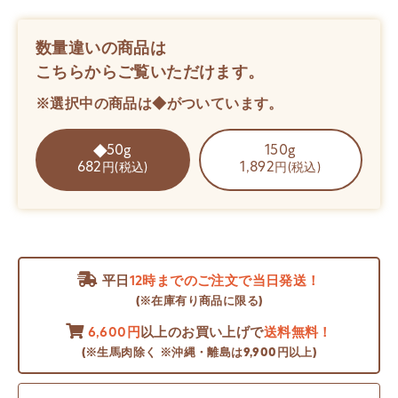
数量違いの商品は
こちらからご覧いただけます。
※選択中の商品は◆がついています。
50g
150g
682
1,892
円(税込)
円(税込)
平日
12時までのご注文で当日発送！
(※在庫有り商品に限る)
6,600円
以上のお買い上げで
送料無料！
(※生馬肉除く ※沖縄・離島は9,900円以上)