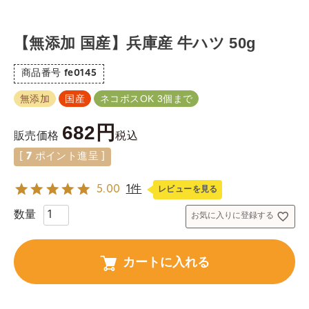
【無添加 国産】兵庫産 牛ハツ 50g
商品番号
fe0145
無添加
国産
ネコポスOK 3個まで
682
税込
販売価格
[
7
ポイント進呈 ]
5.00
1件
レビューを見る
お気に入りに登録する
カートに入れる